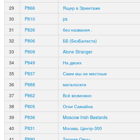
29
P866
Ящер в Эрмитаже
30
P810
ps
31
P826
без названия .
32
P806
ББ (БезБаласта)
33
P809
Alone Stranger
34
P849
На двоих
35
P837
Сами мы не местные
36
P888
мегалосеги
37
P862
Всё возможно
38
P805
Огни Самайна
39
P836
Moscow Irish Bastards
40
P831
Москва, Центр-300
41
P890
Теория Овцы