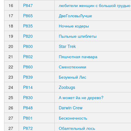
16
P847
любители женщин с большой грудью
17
P865
ДвеГоловыЛучше
18
P835
Ночные кодеры
19
P820
Пыльные штиблеты
20
P800
Star Trek
21
P802
Пяшчотная пачвара
22
P860
Смехотехники
23
P839
Безумный Лис
24
P814
Zoobugs
25
P830
А может йа не дерево?
26
P848
Darwin Crew
27
P801
Бесконечность
27
P872
Обаятельный лось