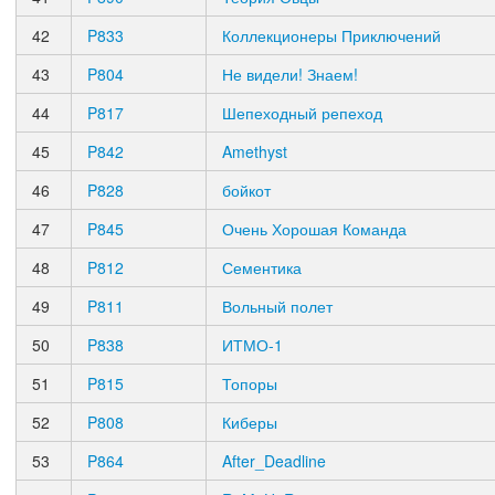
42
P833
Коллекционеры Приключений
43
P804
Не видели! Знаем!
44
P817
Шепеходный репеход
45
P842
Amethyst
46
P828
бойкот
47
P845
Очень Хорошая Команда
48
P812
Сементика
49
P811
Вольный полет
50
P838
ИТМО-1
51
P815
Топоры
52
P808
Киберы
53
P864
After_Deadline