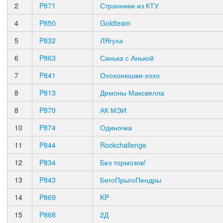
2
P871
Странники из КТУ
4
P850
Goldteam
5
P832
ЛЯгуха
6
P863
Санька с Анькой
7
P841
Охохонюшки-хохо
8
P813
Демоны Максвелла
8
P870
АК МЭИ
10
P874
Одиночка
11
P844
Rockchallenge
12
P834
Без тормозов!
13
P843
БегоПрыгоПендры
14
P869
KP
15
P868
2Д