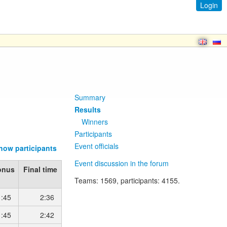
Login
Summary
Results
Winners
Participants
Event officials
how participants
Event discussion in the forum
onus
Final time
Teams
: 1569,
participants
: 4155.
1:45
2:36
1:45
2:42