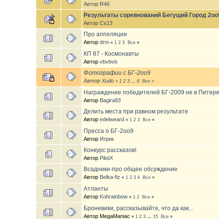
Автор
R46
Результаты соревнований Бегущий Город 2оо
Автор
Cs13
Про аппеляции
Автор
drm
«
1
2
3
Все
»
КП 87 - Космонавты
Автор
vbvbvb
Фотографии с БГ-2оо9
Автор
Xudo
«
1
2
3
...
8
Все
»
Награждение победителей БГ-2009 не в Питер
Автор
Bagira83
Делить места при равном результате
Автор
edelweard
«
1
2
3
Все
»
Пресса о БГ-2оо9
Автор
Игрик
Конкурс рассказов!
Автор
PilotX
Всадники-про общее обсуждение
Автор
Belka-fiz
«
1
2
3
4
Все
»
Атланты
Автор
Kohrainbow
«
1
2
Все
»
Броневики, рассказывайте, что да как...
Автор MegaManiac
«
1
2
3
...
15
Все
»