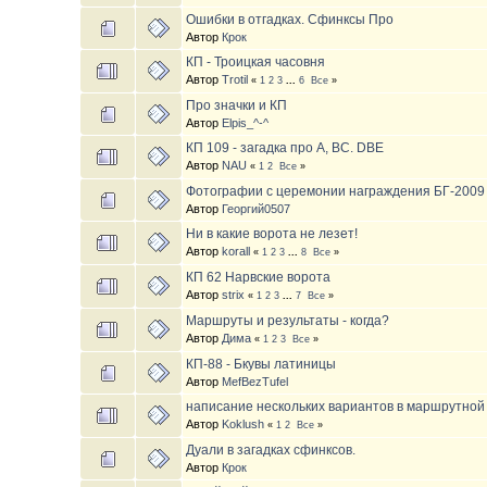
Ошибки в отгадках. Сфинксы Про
Автор
Крок
КП - Троицкая часовня
Автор
Trotil
«
1
2
3
...
6
Все
»
Про значки и КП
Автор
Elpis_^-^
КП 109 - загадка про А, BC. DBE
Автор
NAU
«
1
2
Все
»
Фотографии с церемонии награждения БГ-2009
Автор
Георгий0507
Ни в какие ворота не лезет!
Автор
korall
«
1
2
3
...
8
Все
»
КП 62 Нарвские ворота
Автор
strix
«
1
2
3
...
7
Все
»
Маршруты и результаты - когда?
Автор
Дима
«
1
2
3
Все
»
КП-88 - Бкувы латиницы
Автор
MefBezTufel
написание нескольких вариантов в маршрутной
Автор
Koklush
«
1
2
Все
»
Дуали в загадках сфинксов.
Автор
Крок