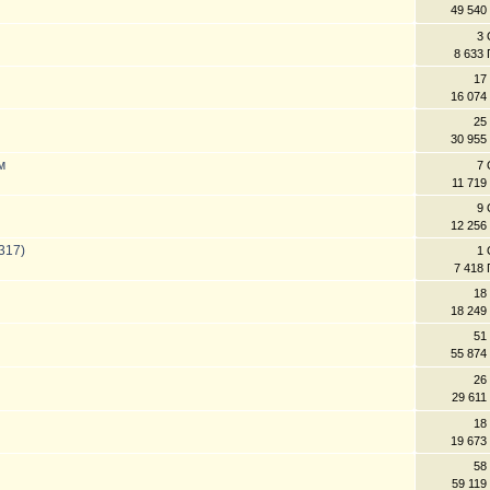
49 540
3 
8 633
17
16 074
25
30 955
м
7 
11 719
9 
12 256
317)
1 
7 418
18
18 249
51
55 874
26
29 611
18
19 673
58
59 119