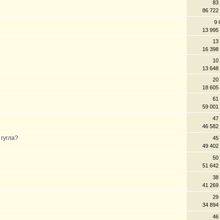
83
86 722
9 
13 995
13
16 398
10
13 648
20
18 605
61
59 001
47
46 582
 гугла?
45
49 402
50
51 642
38
41 269
29
34 894
46