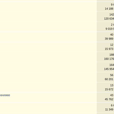
9 
14 188
142
120 63
2 
9 019
40
39 989
12
15 973
188
160 17
164
145 95
56
60 201
13
15 672
 книжке
43
45 762
6 
11 349