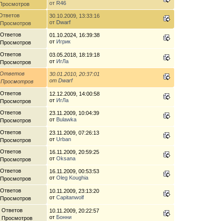
от
R46
 Просмотров
Ответов
30.10.2009, 13:33:16
от
Dwarf
 Просмотров
 Ответов
01.10.2024, 16:39:38
от
Игрик
 Просмотров
 Ответов
03.05.2018, 18:19:18
от
ИгЛа
 Просмотров
 Ответов
30.01.2010, 20:37:01
от
Dwarf
8 Просмотров
 Ответов
12.12.2009, 14:00:58
от
ИгЛа
 Просмотров
 Ответов
23.11.2009, 10:04:39
от
Bulawka
 Просмотров
 Ответов
23.11.2009, 07:26:13
от
Urban
 Просмотров
 Ответов
16.11.2009, 20:59:25
от
Oksana
 Просмотров
 Ответов
16.11.2009, 00:53:53
от
Oleg Koughia
 Просмотров
 Ответов
10.11.2009, 23:13:20
от
Capitanwolf
 Просмотров
 Ответов
10.11.2009, 20:22:57
от
Бонни
4 Просмотров