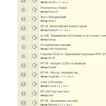
Автор
aksoff
«
1
2
Все
»
Результаты у Львов
Автор
Ольга К.
Жук с блондинками
Автор
HeavY
КП 39. Философский вопрос оргам.
Автор
Koklush
«
1
2
Все
»
кп 186 "Трамвайная Остановка" и не только о не
Автор
kampy
Исторические справки
Автор
Глеб Напреенко
Спасибо P316 от "Оранжевой горняшки ПРО" (P
Автор
Mr.JD
КП 58 - процент 120% на вывеске
Автор
Double
КП 69 - Мосты, перекрестки...
Автор
mogilshik
«
1
2
3
Все
»
А вот и Роллеры
Автор
Corsar
«
1
2
Все
»
КП 149 Горсткин мост
Автор
ortin
КП 56 - Московская застава
Автор
Михаил
«
1
2
3
Все
»