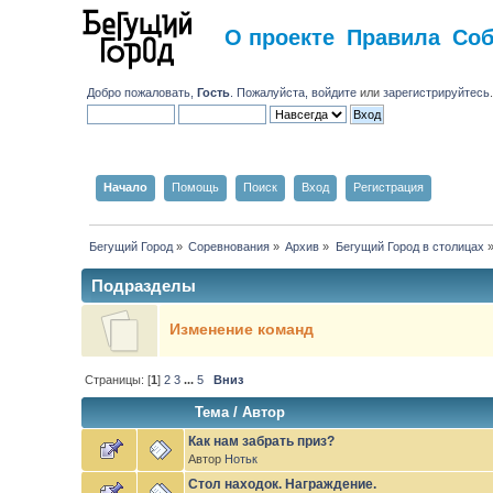
О проекте
Правила
Со
Добро пожаловать,
Гость
. Пожалуйста,
войдите
или
зарегистрируйтесь
Начало
Помощь
Поиск
Вход
Регистрация
Бегущий Город
»
Соревнования
»
Архив
»
Бегущий Город в столицах
Подразделы
Изменение команд
Страницы: [
1
]
2
3
...
5
Вниз
Тема
/
Автор
Как нам забрать приз?
Автор
Нотьк
Стол находок. Награждение.