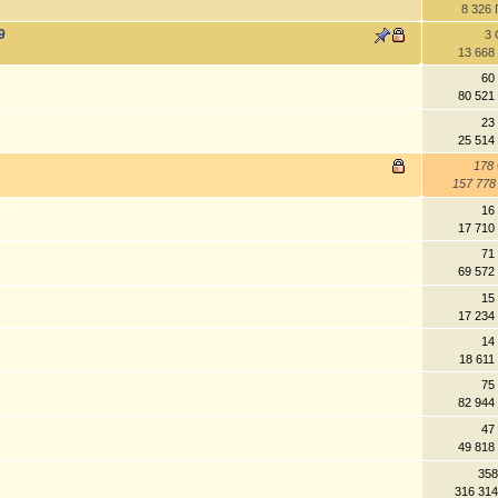
8 326
9
3 
13 668
60
80 521
23
25 514
178
157 77
е
16
17 710
71
69 572
15
17 234
14
18 611
75
82 944
47
49 818
358
316 31