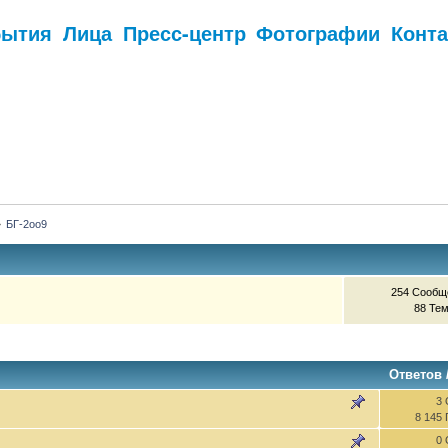
бытия
Лица
Пресс-центр
Фотографии
Конт
.
»
БГ-2оо9
254 Сообщ
88 Те
Ответов
3 
8 145
0 