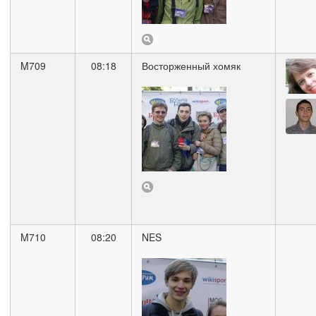
M709
08:18
Восторженный хомяк
M710
08:20
NES