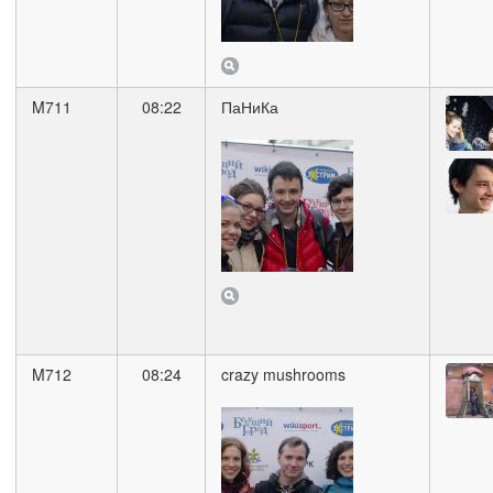
M711
08:22
ПаНиКа
M712
08:24
crazy mushrooms