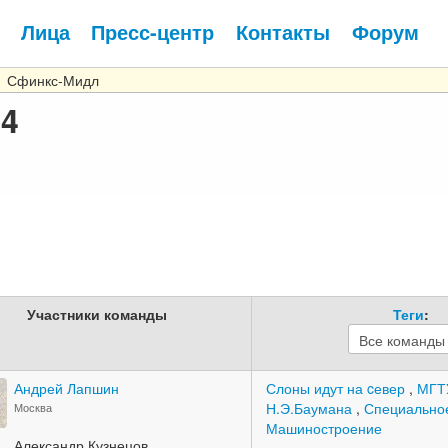
Лица
Пресс-центр
Контакты
Форум
Сфинкс-Мидл
14
Участники команды
Теги
:
Андрей Лапшин
Слоны идут на cевер
,
МГТ
Н.Э.Баумана
,
Специально
Москва
Машиностроение
Александр Кузнецов