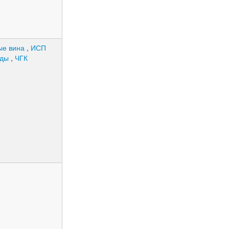
ые вина
,
ИСП
оды
,
ЧГК