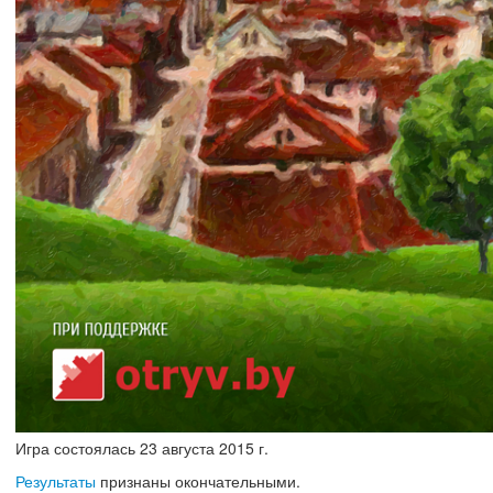
Игра состоялась
23
августа
2015 г.
Результаты
признаны окончательными.