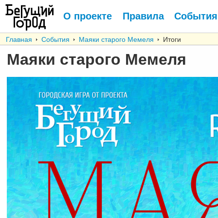
О проекте
Правила
События
Главная
События
Маяки старого Мемеля
Итоги
Маяки старого Мемеля