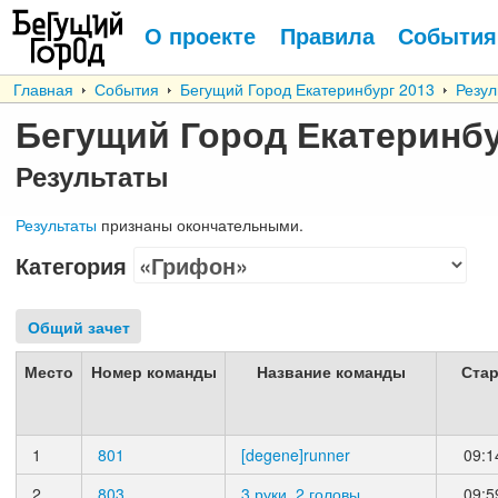
О проекте
Правила
События
Главная
События
Бегущий Город Екатеринбург 2013
Резул
Бегущий Город Екатеринбу
Результаты
Результаты
признаны окончательными.
Категория
Общий зачет
Место
Номер команды
Название команды
Стар
1
801
[degene]runner
09:1
2
803
3 руки, 2 головы
09:5