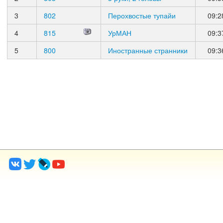
3
802
Перохвостые тупайи
09:2
4
815
УрМАН
09:3
5
800
Иностранные странники
09:3