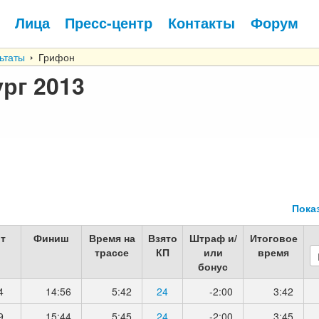
Лица
Пресс-центр
Контакты
Форум
ьтаты
Грифон
рг 2013
Пока
т
Финиш
Время на
Взято
Штраф и/
Итоговое
трассе
КП
или
время
бонус
4
14:56
5:42
24
-2:00
3:42
9
15:44
5:45
24
-2:00
3:45