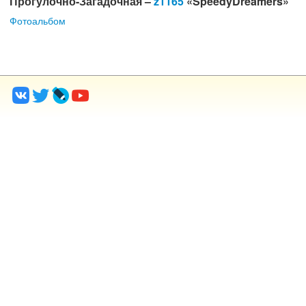
Прогулочно-Загадочная –
z1165
«SpeedyDreamers»
Фотоальбом