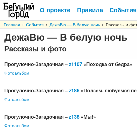
О проекте
Правила
События
Главная
События
ДежаВю — В белую ночь
Рассказы и фо
ДежаВю — В белую ночь
Рассказы и фото
Прогулочно-Загадочная –
z1107
«Походка от бедра»
Фотоальбом
Прогулочно-Загадочная –
z186
«Ползём, любуемся п
Фотоальбом
Прогулочно-Загадочная –
z138
«Мы!»
Фотоальбом