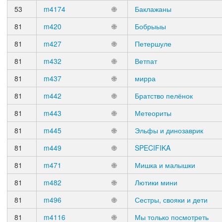
53
m4174
🌐
Баклажаны
81
m420
🌐
Бобрыыы
81
m427
🌐
Петершуле
81
m432
🌐
Ветпат
81
m437
🌐
мирра
81
m442
🌐
Братство пелёнок
81
m443
🌐
Метеориты
81
m445
🌐
Эльфы и динозаврик
81
m449
🌐
SPECIFIKA
81
m471
🌐
Мишка и малышки
81
m482
🌐
Лютики мини
81
m496
🌐
Сестры, свояки и дети
81
m4116
🌐
Мы только посмотреть