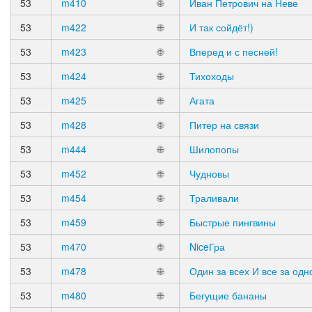
53
m410
🌐
Иван Петрович на Неве
53
m422
🌐
И так сойдёт!)
53
m423
🌐
Вперед и с песней!
53
m424
🌐
Тихоходы
53
m425
🌐
Агата
53
m428
🌐
Питер на связи
53
m444
🌐
Шилопопы
53
m452
🌐
Чудновы
53
m454
🌐
Траливали
53
m459
🌐
Быстрые пингвины
53
m470
🌐
NiceГра
53
m478
🌐
Один за всех И все за одн
53
m480
🌐
Бегущие бананы