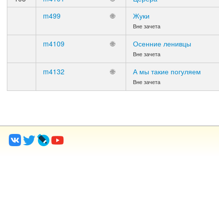
m499
🌐
Жуки
Вне зачета
m4109
🌐
Осенние ленивцы
Вне зачета
m4132
🌐
А мы такие погуляем
Вне зачета