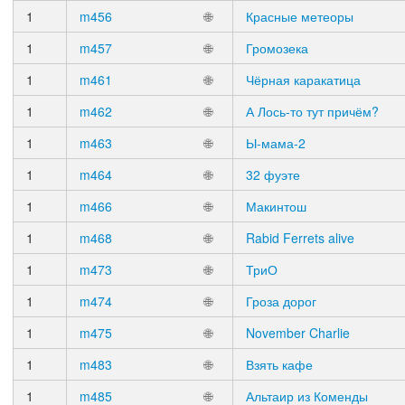
1
m456
🌐
Красные метеоры
1
m457
🌐
Громозека
1
m461
🌐
Чёрная каракатица
1
m462
🌐
А Лось-то тут причём?
1
m463
🌐
Ы-мама-2
1
m464
🌐
32 фуэте
1
m466
🌐
Макинтош
1
m468
🌐
Rabid Ferrets alive
1
m473
🌐
ТриО
1
m474
🌐
Гроза дорог
1
m475
🌐
November Charlie
1
m483
🌐
Взять кафе
1
m485
🌐
Альтаир из Коменды