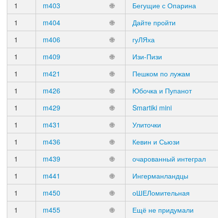
1
m403
🌐
Бегущие с Опарина
1
m404
🌐
Дайте пройти
1
m406
🌐
гуЛЯха
1
m409
🌐
Изи-Пизи
1
m421
🌐
Пешком по лужам
1
m426
🌐
Юбочка и Пупанот
1
m429
🌐
Smartiki mini
1
m431
🌐
Улиточки
1
m436
🌐
Кевин и Сьюзи
1
m439
🌐
очарованный интеграл
1
m441
🌐
Ингерманландцы
1
m450
🌐
оШЕЛомительная
1
m455
🌐
Ещё не придумали