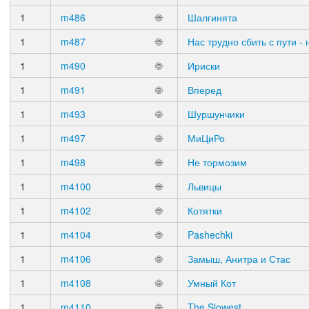
1
m486
🌐
Шалгинята
1
m487
🌐
Нас трудно сбить с пути -
1
m490
🌐
Ириски
1
m491
🌐
Вперед
1
m493
🌐
Шуршунчики
1
m497
🌐
МиЦиРо
1
m498
🌐
Не тормозим
1
m4100
🌐
Львицы
1
m4102
🌐
Котятки
1
m4104
🌐
Pashechki
1
m4106
🌐
Замыш, Анитра и Стас
1
m4108
🌐
Умный Кот
1
m4110
🌐
The Slowest