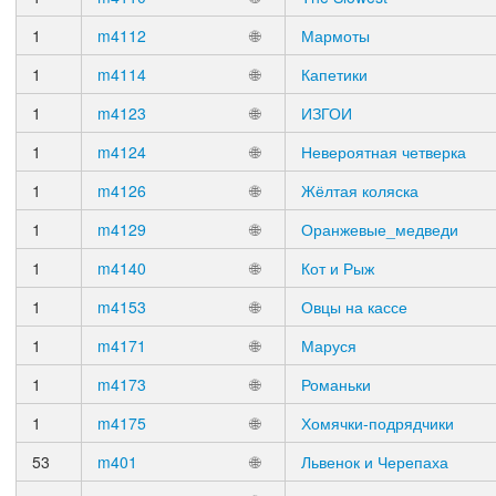
1
m4112
🌐
Мармоты
1
m4114
🌐
Капетики
1
m4123
🌐
ИЗГОИ
1
m4124
🌐
Невероятная четверка
1
m4126
🌐
Жёлтая коляска
1
m4129
🌐
Оранжевые_медведи
1
m4140
🌐
Кот и Рыж
1
m4153
🌐
Овцы на кассе
1
m4171
🌐
Маруся
1
m4173
🌐
Романьки
1
m4175
🌐
Хомячки-подрядчики
53
m401
🌐
Львенок и Черепаха