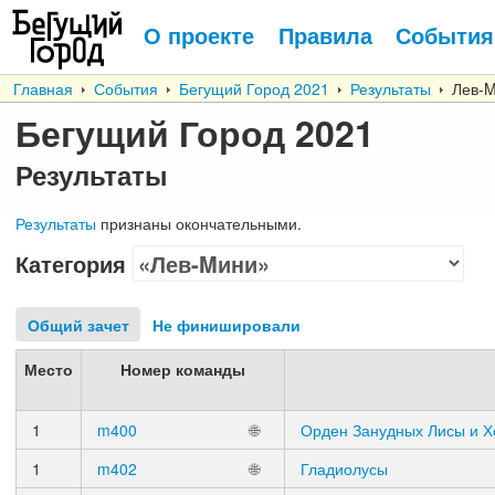
О проекте
Правила
События
Главная
События
Бегущий Город 2021
Результаты
Лев-M
Бегущий Город 2021
Результаты
Результаты
признаны окончательными.
Категория
Общий зачет
Не финишировали
Место
Номер команды
1
m400
🌐
Орден Занудных Лисы и Х
1
m402
🌐
Гладиолусы