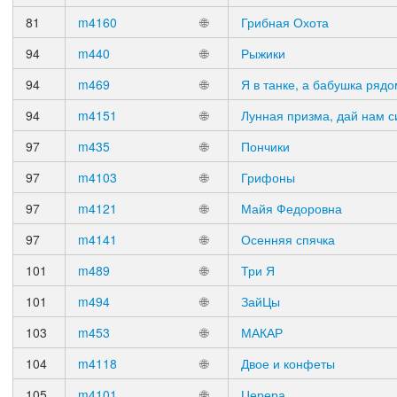
81
m4160
🌐
Грибная Охота
94
m440
🌐
Рыжики
94
m469
🌐
Я в танке, а бабушка рядо
94
m4151
🌐
Лунная призма, дай нам с
97
m435
🌐
Пончики
97
m4103
🌐
Грифоны
97
m4121
🌐
Майя Федоровна
97
m4141
🌐
Осенняя спячка
101
m489
🌐
Три Я
101
m494
🌐
ЗайЦы
103
m453
🌐
МАКАР
104
m4118
🌐
Двое и конфеты
105
m4101
🌐
Церера