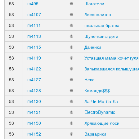
53
m495
🌐
Шагатели
53
m4107
🌐
Лисополитен
53
m4111
🌐
школьная братва
53
m4113
🌐
Шунечкины дети
53
m4115
🌐
Дачники
53
m4119
🌐
Уставшая мама хочет гуля
53
m4122
🌐
Запыхавшаяся колышущая
53
m4127
🌐
Нева
53
m4128
🌐
Командо$$$
53
m4130
🌐
Ла-Чи-Мо-Ла-Ла
53
m4131
🌐
ElectroDynamic
53
m4150
🌐
Хрякающие лоси
53
m4152
🌐
Варварики