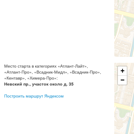
Место старта в категориях
«
Атлант-Лайт
»,
+
«
Атлант-Про
», «
Всадник-Мидл
», «
Всадник-Про
»,
«
Кентавр
», «
Химера-Про
»:
−
Невский пр., участок около д. 35
Построить маршрут Яндексом