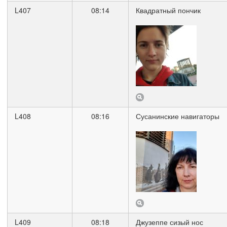
L407
08:14
Квадратный пончик
L408
08:16
Сусанинские навигаторы
L409
08:18
Джузеппе сизый нос