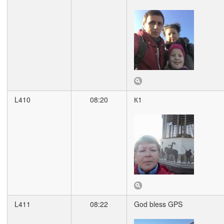
L410
08:20
К1
L411
08:22
God bless GPS