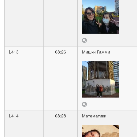
L413
08:26
Мишки Гамми
L414
08:28
Математики