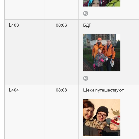
L403
08:06
БДГ
L404
08:08
Щеки путешествуют