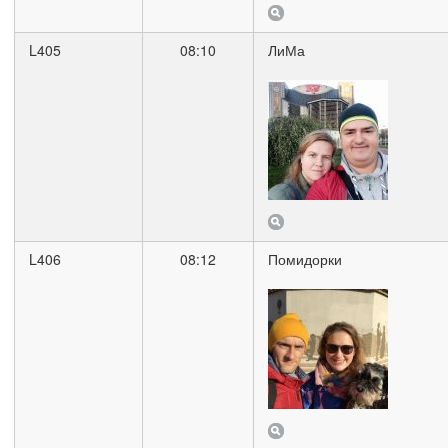
L405
08:10
ЛиМа
L406
08:12
Помидорки