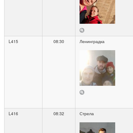
L415
08:30
Ленинградка
L416
08:32
Стрела