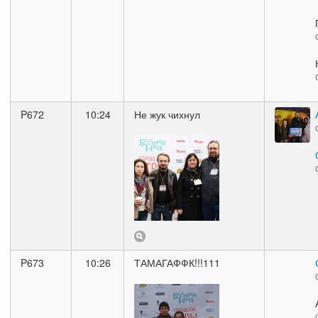
P672
10:24
Не жук чихнул
P673
10:26
ТАМАГАФФК!!!111