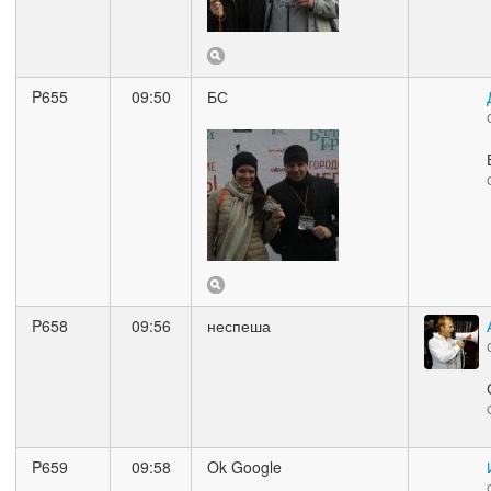
P655
09:50
БС
P658
09:56
неспеша
P659
09:58
Ok Google