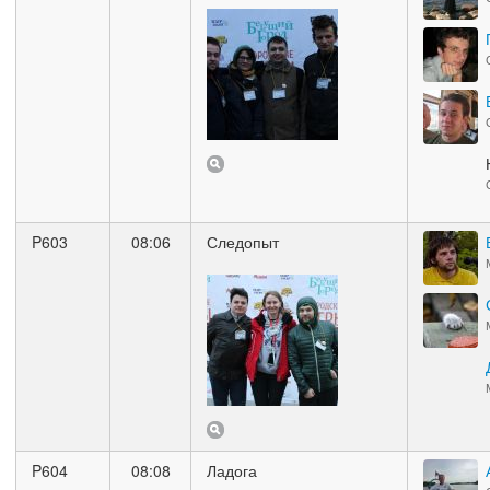
P603
08:06
Следопыт
P604
08:08
Ладога