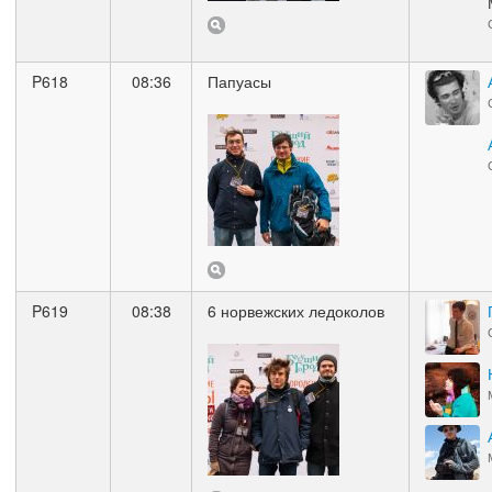
P618
08:36
Папуасы
P619
08:38
6 норвежских ледоколов