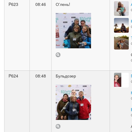
P623
08:46
О'лень!
P624
08:48
Бульдозер