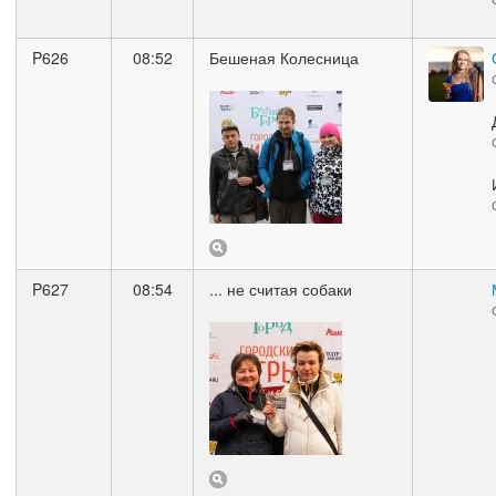
P626
08:52
Бешеная Колесница
P627
08:54
... не считая собаки