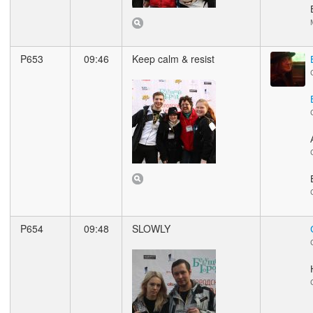
P653
09:46
Keep calm & resist
P654
09:48
SLOWLY