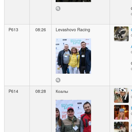
P613
08:26
Levashovo Racing
P614
08:28
Коалы