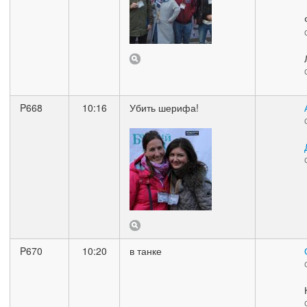
P668
10:16
Убить шерифа!
P670
10:20
в танке