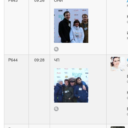
P643
09:26
ОНИ
P644
09:28
ЧП