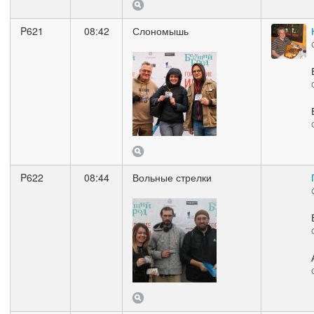
P621
08:42
Слономышь
P622
08:44
Вольные стрелки