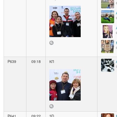
P639
09:18
КП
P641
09:22
3D