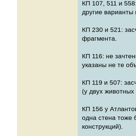
КП 107, 511 и 558
другие варианты 
КП 230 и 521: за
фрагмента.
КП 116: не зачтен
указаны не те об
КП 119 и 507: за
(у двух животных
КП 156 у Атлантов
одна стена тоже 
конструкций).