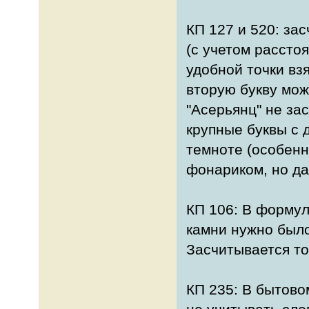
КП 127 и 520: за
(с учетом рассто
удобной точки вз
вторую букву мож
"Асерьянц" не за
крупные буквы с 
темноте (особен
фонариком, но даж
КП 106: В формул
камни нужно было 
Засчитывается то
КП 235: В бытово