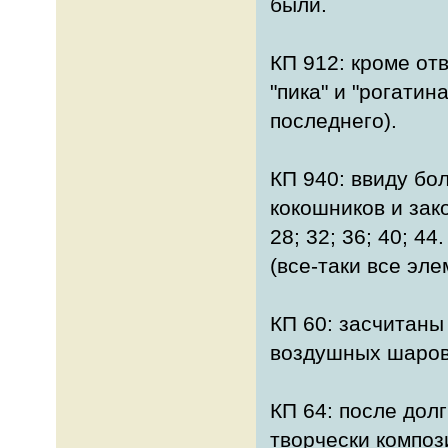
были.
КП 912: кроме отв
"пика" и "рогатин
последнего).
КП 940: ввиду бо
кокошников и зак
28; 32; 36; 40; 4
(все-таки все эле
КП 60: засчитаны
воздушных шаров
КП 64: после дол
творчески композ