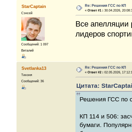
Re: Решения ГСС по КП
StarCaptain
«
Ответ #1 :
30.04.2026, 20:08:
Сэнсей
Все апелляции 
лидеров спорти
Сообщений: 1 097
Виталий
Re: Решения ГСС по КП
Svetlanka13
«
Ответ #2 :
02.05.2026, 17:12:
Тихоня
Сообщений: 36
Цитата: StarCaptai
Решения ГСС по 
КП 114 и 506: зас
бумаги. Популярн