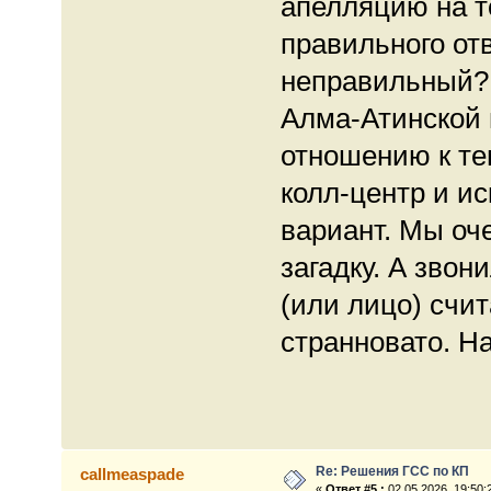
апелляцию на то
правильного отв
неправильный? 
Алма-Атинской 
отношению к те
колл-центр и ис
вариант. Мы оч
загадку. А звон
(или лицо) счи
странновато. На
Re: Решения ГСС по КП
callmeaspade
«
Ответ #5 :
02.05.2026, 19:50: