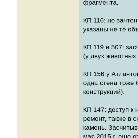
фрагмента.
КП 116: не зачтен
указаны не те об
КП 119 и 507: за
(у двух животных
КП 156 у Атлантов
одна стена тоже 
конструкций).
КП 147: доступ к
ремонт, также в 
камень. Засчитыв
мая 2015 г. еще о