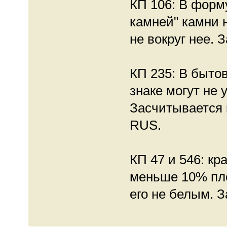
КП 106: В форм
камней" камни 
не вокруг нее. 
КП 235: В быто
знаке могут не 
Засчитывается 
RUS.
КП 47 и 546: к
меньше 10% пло
его не белым. З