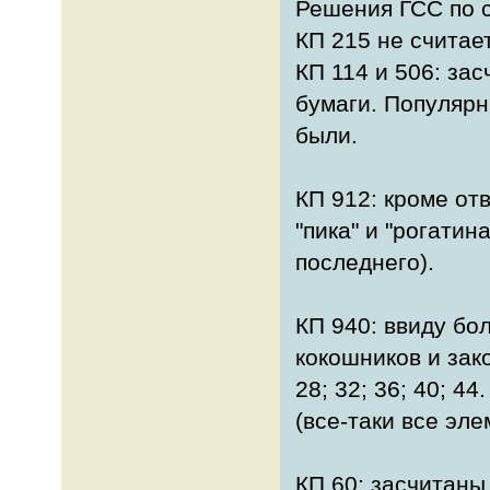
Решения ГСС по 
КП 215 не считае
КП 114 и 506: зас
бумаги. Популярн
были.
КП 912: кроме отв
"пика" и "рогатин
последнего).
КП 940: ввиду бо
кокошников и зак
28; 32; 36; 40; 4
(все-таки все эле
КП 60: засчитаны