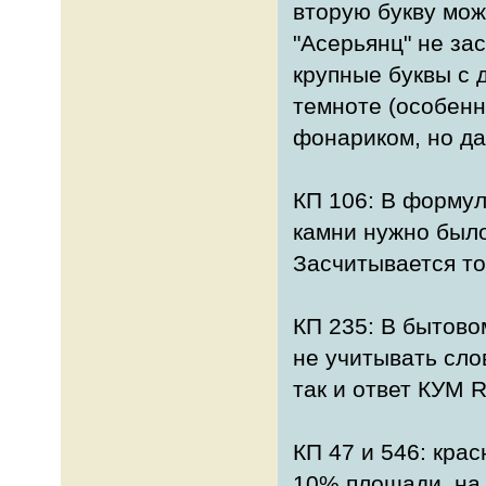
вторую букву мож
"Асерьянц" не за
крупные буквы с 
темноте (особен
фонариком, но даж
КП 106: В формул
камни нужно было 
Засчитывается то
КП 235: В бытово
не учитывать сло
так и ответ КУМ 
КП 47 и 546: кра
10% площади, на 