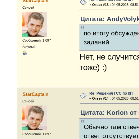
StarCaptain
«
Ответ #13 :
04.05.2026, 08:51
Сэнсей
Цитата: AndyVolyk
по итогу обсужде
Сообщений: 1 097
заданий
Виталий
Нет, не случит
тоже) :)
Re: Решения ГСС по КП
StarCaptain
«
Ответ #14 :
04.05.2026, 08:51
Сэнсей
Цитата: Korion от 
Обычно там отвеч
Сообщений: 1 097
ответ отсутствует