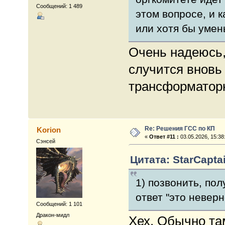
Сообщений: 1 489
этом вопросе, и 
или хотя бы умен
Очень надеюсь,
случится вновь
трансформаторн
Re: Решения ГСС по КП
Korion
«
Ответ #11 :
03.05.2026, 15:38
Сэнсей
Цитата: StarCaptai
1) позвонить, пол
ответ "это неверн
Сообщений: 1 101
Дракон-мидл
Хех. Обычно та