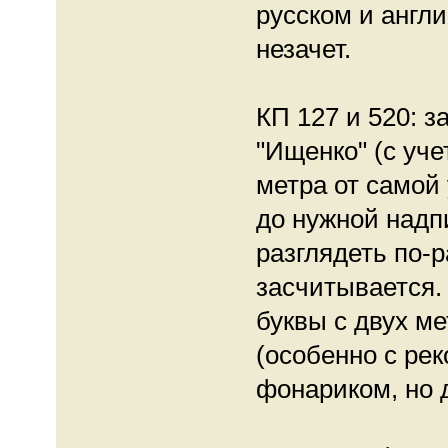
русском и англи
незачет.
КП 127 и 520: з
"Ищенко" (с уч
метра от самой 
до нужной надп
разглядеть по-р
засчитывается.
буквы с двух м
(особенно с ре
фонариком, но д