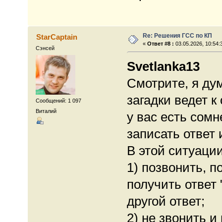
Re: Решения ГСС по КП
StarCaptain
«
Ответ #8 :
03.05.2026, 10:54:
Сэнсей
Svetlanka13
Смотрите, я дум
загадки ведет к
Сообщений: 1 097
Виталий
у вас есть сом
записать ответ 
В этой ситуации
1) позвонить, п
получить ответ 
другой ответ;
2) не звонить 