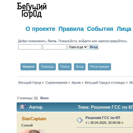
О проекте
Правила
События
Лица
Добро пожаловать,
Гость
. Пожалуйста,
войдите
или
зарегистрируйтесь
.
Начало
Помощь
Поиск
Вход
Регистрация
Бегущий Город
»
Соревнования
»
Архив
»
Бегущий Город в столицах
»
Мо
Страницы: [
1
]
Вниз
Автор
Тема: Решения ГСС по КП
Решения ГСС по КП
StarCaptain
«
:
30.04.2026, 20:06:06 »
Сэнсей