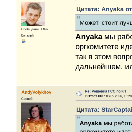
Цитата: Anyaka от
Может, стоит луч
Сообщений: 1 097
Anyaka
мы рабо
Виталий
оргкомитете ид
так в этом вопр
дальнейшем, ил
Re: Решения ГСС по КП
AndyVolykhov
«
Ответ #10 :
03.05.2026, 13:20
Сэнсей
Цитата: StarCaptai
Anyaka
мы работа
оргкомитете идет