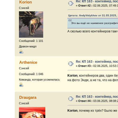
Re: КП 163 - контейнер, п
Korion
«
Ответ #2 :
02.06.2025, 07:49:
Сэнсей
Цитата: AndyVolykhov от 31.05.2025, 
Это вы ещё не наименее разграфичен
А сколько всего контейнеров там
Сообщений: 1 101
Дракон-мидл
Re: КП 163 - контейнер, п
Arthenice
«
Ответ #3 :
02.06.2025, 10:53:
Сэнсей
Сообщений: 1 046
Korion
, контейнеров два, один б
Команда, которая усомнилась
на фото Энди, а не та, что на фо
Re: КП 163 - контейнер, п
Draugara
«
Ответ #4 :
03.06.2025, 08:08:
Сэнсей
Korion
, почему из трёх? Было же 