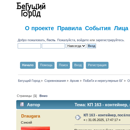
О проекте
Правила
События
Лица
Добро пожаловать,
Гость
. Пожалуйста,
войдите
или
зарегистрируйтесь
.
Начало
Помощь
Поиск
Вход
Регистрация
Бегущий Город
»
Соревнования
»
Архив
»
ПоБеГи и нерегулярные БГ
»
О
Страницы: [
1
]
Вниз
Автор
Тема: КП 163 - контейнер,
КП 163 - контейнер, посёл
Draugara
«
:
31.05.2025, 17:47:17 »
Сэнсей