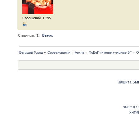
Сообщений: 1 295
Страницы: [
1
]
Вверх
Бегущий Город
»
Соревнования
»
Архив
»
ПоБеГи и нерегулярные БГ
»
О
Защита SMF
SMF 2.0.1
XHTM