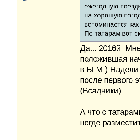
ежегодную поездк
на хорошую погод
вспоминается как
По татарам вот ск
Да... 2016й. Мн
положившая нач
в БГМ ) Надели 
после первого э
(Всадники)
А что с татарам
негде размести