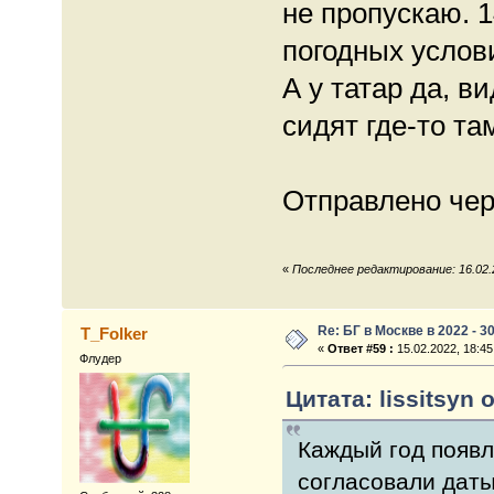
не пропускаю. 1
погодных услов
А у татар да, в
сидят где-то там
Отправлено чере
«
Последнее редактирование: 16.02.2
Re: БГ в Москве в 2022 - 3
T_Folker
«
Ответ #59 :
15.02.2022, 18:45
Флудер
Цитата: lissitsyn 
Каждый год появл
согласовали даты