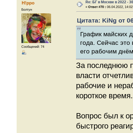
Re: БГ в Москве в 2022 - 3
H!ppo
«
Ответ #70 :
06.04.2022, 14:02
Болтун
Цитата: KiNg от 06
График майских д
года. Сейчас это 
Сообщений: 74
его рабочим днём
За последнюю п
власти отчетлив
рабочие и нера
короткое время.
Вопрос был к о
быстрого реаги