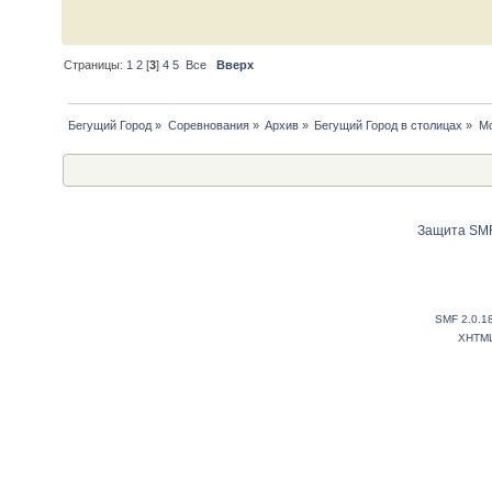
Страницы:
1
2
[
3
]
4
5
Все
Вверх
Бегущий Город
»
Соревнования
»
Архив
»
Бегущий Город в столицах
»
Мо
Защита SMF
SMF 2.0.1
XHTM