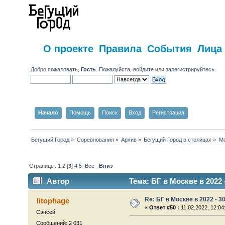
О проекте
Правила
События
Лица
Добро пожаловать,
Гость
. Пожалуйста,
войдите
или
зарегистрируйтесь
.
Начало
Помощь
Поиск
Вход
Регистрация
Бегущий Город
»
Соревнования
»
Архив
»
Бегущий Город в столицах
»
Мо
Страницы:
1
2
[
3
]
4
5
Все
Вниз
Автор
Тема: БГ в Москве в 2022 
Re: БГ в Москве в 2022 - 3
litophage
«
Ответ #50 :
11.02.2022, 12:04
Сэнсей
Сообщений: 2 031