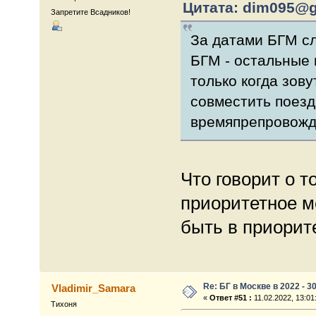
Цитата: dim095@gm
Запретите Всадников!
За датами БГМ сл
БГМ - остальные 
только когда зов
совместить поезд
времяпрепровожд
Что говорит о то
приоритетное м
быть в приорит
Re: БГ в Москве в 2022 - 3
Vladimir_Samara
«
Ответ #51 :
11.02.2022, 13:01
Тихоня