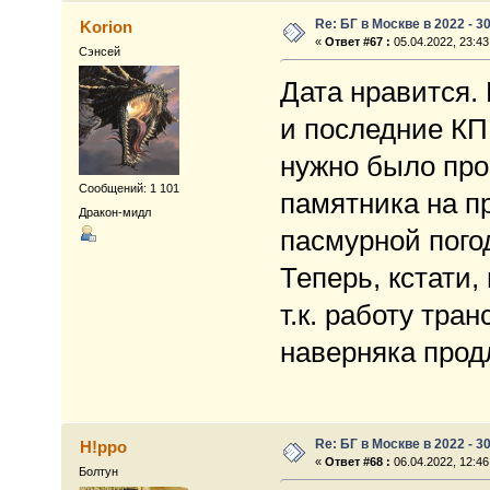
Re: БГ в Москве в 2022 - 3
Korion
«
Ответ #67 :
05.04.2022, 23:43
Сэнсей
Дата нравится.
и последние КП
нужно было про
Сообщений: 1 101
памятника на п
Дракон-мидл
пасмурной погод
Теперь, кстати,
т.к. работу тра
наверняка прод
Re: БГ в Москве в 2022 - 3
H!ppo
«
Ответ #68 :
06.04.2022, 12:46
Болтун