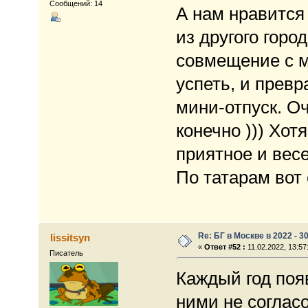
Сообщений: 14
А нам нравится
из другого горо
совмещение с м
успеть, и превр
мини-отпуск. О
конечно ))) Хот
приятное и вес
По татарам вот 
Re: БГ в Москве в 2022 - 3
lissitsyn
«
Ответ #52 :
11.02.2022, 13:57
Писатель
Каждый год поя
ними не соглас