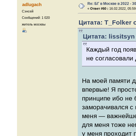
Re: БГ в Москве в 2022 - 3
adlugach
«
Ответ #60 :
16.02.2022, 05:59
Сэнсей
Сообщений: 1 020
Цитата: T_Folker о
житель москвы
Цитата: lissitsyn
Каждый год появ
не согласовали 
На моей памяти 
впервые! Я просто
принципе ибо не 
заморачивался с 
меня — важнейше
для меня тоже не
у меня проходит 