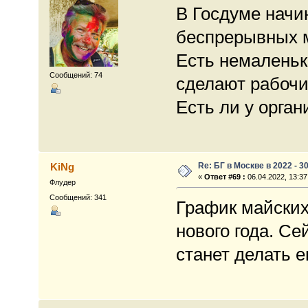
В Госдуме начи
беспрерывных м
Есть немаленьк
Сообщений: 74
сделают рабочи
Есть ли у орга
Re: БГ в Москве в 2022 - 3
KiNg
«
Ответ #69 :
06.04.2022, 13:37
Флудер
Сообщений: 341
График майских
нового года. Се
станет делать 