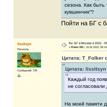
сезона. Как быть 
кувшинчик"?
Пойти на БГ с б
Re: БГ в Москве в 2022 - 3
lissitsyn
«
Ответ #61 :
16.02.2022, 06:14
Писатель
Цитата: T_Folker о
Цитата: lissitsyn
Сообщений: 739
Каждый год появ
не согласовали 
На моей памяти 