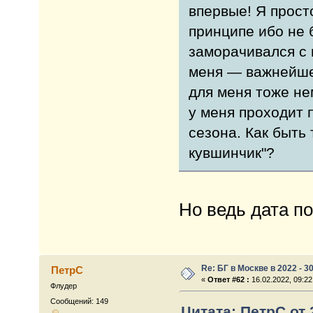
впервые! Я просто
принципе ибо не 
заморачивался с 
меня — важнейше
для меня тоже не
у меня проходит 
сезона. Как быть 
кувшинчик"?
Но ведь дата п
Re: БГ в Москве в 2022 - 3
ПетрС
«
Ответ #62 :
16.02.2022, 09:22
Флудер
Сообщений: 149
Цитата: ПетрС от 