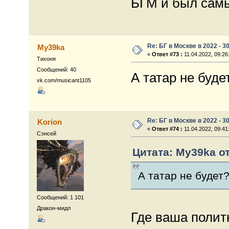
БГМ и был сам
Re: БГ в Москве в 2022 - 3
My39ka
«
Ответ #73 :
11.04.2022, 09:26
Тихоня
Сообщений: 40
А татар не буд
vk.com/musicant1105
Re: БГ в Москве в 2022 - 3
Korion
«
Ответ #74 :
11.04.2022, 09:41
Сэнсей
Цитата: My39ka от
А татар не будет
Сообщений: 1 101
Дракон-мидл
Где ваша полит