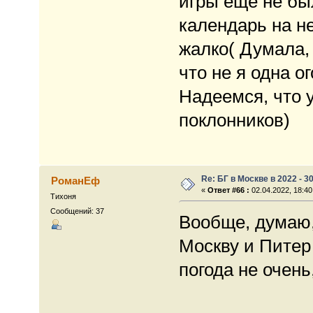
игры еще не был
календарь на н
жалко( Думала, 
что не я одна о
Надеемся, что 
поклонников)
Re: БГ в Москве в 2022 - 3
РоманЕф
«
Ответ #66 :
02.04.2022, 18:40
Тихоня
Сообщений: 37
Вообще, думаю,
Москву и Питер 
погода не очень