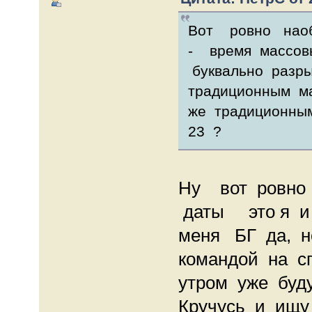
Вот ровно нао
- время массов
буквально разр
традиционным м
же традиционны
23 ?
Ну вот ровно 
даты это я и 
меня БГ да, но
командой на с
утром уже буду
Кручусь и ищу