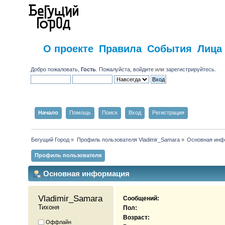
О проекте
Правила
События
Лица
Добро пожаловать,
Гость
. Пожалуйста,
войдите
или
зарегистрируйтесь
.
Начало
Помощь
Поиск
Вход
Регистрация
Бегущий Город
»
Профиль пользователя Vladimir_Samara
»
Основная инф
Профиль пользователя
Основная информация
Vladimir_Samara 
Сообщений:
Тихоня
Пол:
Возраст:
Оффлайн