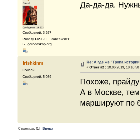
Да-да-да. Нужн
Сообщений: 3 267
Runcity FI/SE/EE Главсексист
БГ gorodoskop.org
Re: А где же "Тропа истории
Irishkinm
«
Ответ #2 :
10.06.2019, 18:10:58
Сэнсей
Сообщений: 5 089
Похоже, прайду 
А в Москве, те
маршируют по бу
Страницы: [
1
]
Вверх