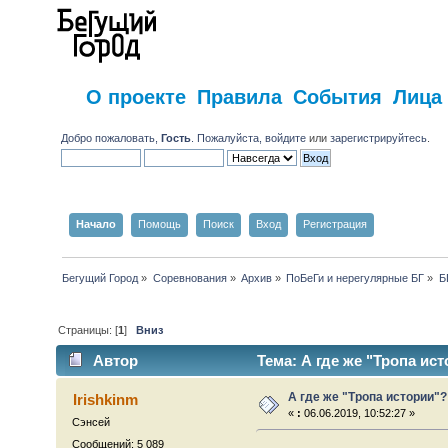
О проекте
Правила
События
Лица
Добро пожаловать,
Гость
. Пожалуйста,
войдите
или
зарегистрируйтесь
.
Начало
Помощь
Поиск
Вход
Регистрация
Бегущий Город
»
Соревнования
»
Архив
»
ПоБеГи и нерегулярные БГ
»
Б
Страницы: [
1
]
Вниз
Автор
Тема: А где же "Тропа ист
А где же "Тропа истории"?
Irishkinm
«
:
06.06.2019, 10:52:27 »
Сэнсей
Сообщений: 5 089