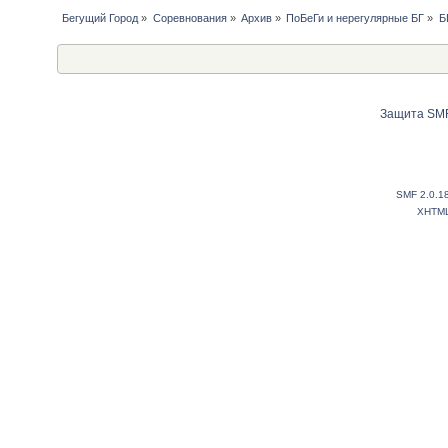
Бегущий Город
»
Соревнования
»
Архив
»
ПоБеГи и нерегулярные БГ
»
Б
Защита SMF
SMF 2.0.1
XHTM