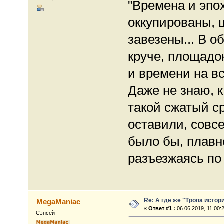
"Времена и эпо
оккупированы, 
завезены... В о
круче, площадо
и времени на вс
Даже не знаю, к
такой сжатый ср
оставили, совсе
было бы, плавно
разъезжаясь по 
Re: А где же "Тропа истор
MegaManiac
«
Ответ #1 :
06.06.2019, 11:00:
Сэнсей