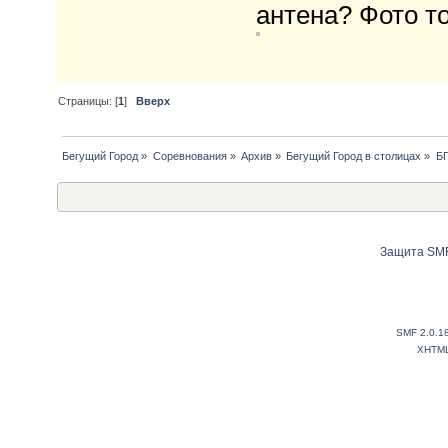
антена? Фото то
Страницы: [
1
]
Вверх
Бегущий Город
»
Соревнования
»
Архив
»
Бегущий Город в столицах
»
БГ
Защита SMF
SMF 2.0.1
XHTM