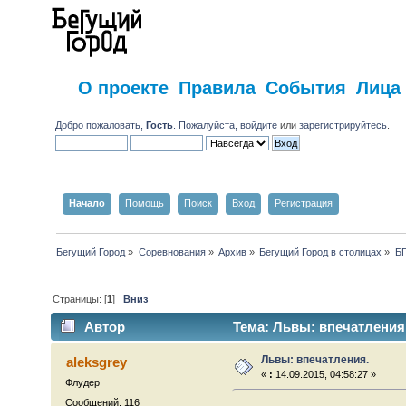
О проекте
Правила
События
Лица
Добро пожаловать,
Гость
. Пожалуйста,
войдите
или
зарегистрируйтесь
.
Начало
Помощь
Поиск
Вход
Регистрация
Бегущий Город
»
Соревнования
»
Архив
»
Бегущий Город в столицах
»
БГ
Страницы: [
1
]
Вниз
Автор
Тема: Львы: впечатления.
Львы: впечатления.
aleksgrey
«
:
14.09.2015, 04:58:27 »
Флудер
Сообщений: 116