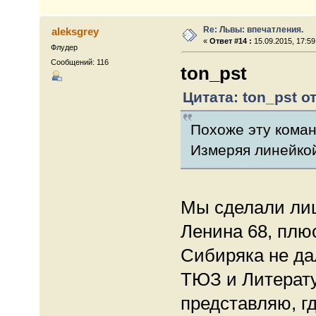
Re: Львы: впечатления.
aleksgrey
«
Ответ #14 :
15.09.2015, 17:59
Флудер
Сообщений: 116
ton_pst
Цитата: ton_pst от
Похоже эту коман
Измеряя линейкой
Мы сделали лиш
Ленина 68, плю
Сибиряка не да
ТЮЗ и Литерату
представляю, г