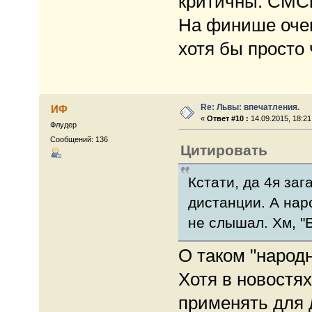
критичны. СМСк
На финише очен
хотя бы просто 
Re: Львы: впечатления.
ИФ
«
Ответ #10 :
14.09.2015, 18:21
Флудер
Сообщений: 136
Цитировать
Кстати, да 4я заг
дистанции. А нар
не слышал. Хм, "
О таком "народ
Хотя в новостях
применять для 