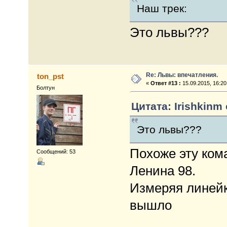
Наш трек:
Это львы???
Re: Львы: впечатления.
ton_pst
«
Ответ #13 :
15.09.2015, 16:20
Болтун
Цитата: Irishkinm 
Это львы???
Похоже эту ком
Сообщений: 53
Ленина 98.
Измеряя линейк
вышло