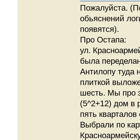
Пожалуйста. (П
обьяснений лог
появятся).
Про Остапа:
ул. Красноарме
была переделан
Антилопу туда н
плиткой вылож
шесть. Мы про э
(5^2+12) дом в
пять кварталов 
Выбрали по кар
Красноармейску