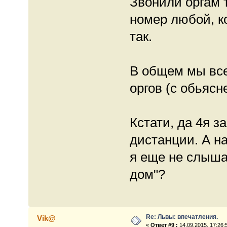
Звонили оргам 
номер любой, ко
так.
В общем мы все
оргов (с обьясн
Кстати, да 4я з
дистанции. А н
я еще не слыша
дом"?
Re: Львы: впечатления.
Vik@
«
Ответ #9 :
14.09.2015, 17:26: