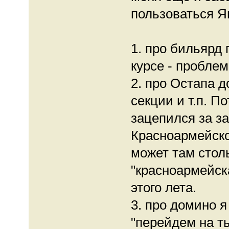
пользоваться Ян
1. про бильярд 
курсе - пробле
2. про Остапа 
секции и т.п. П
зацепился за з
Красноармейско
может там столы
"красноармейск
этого лета.
3. про домино я
"перейдем на ты