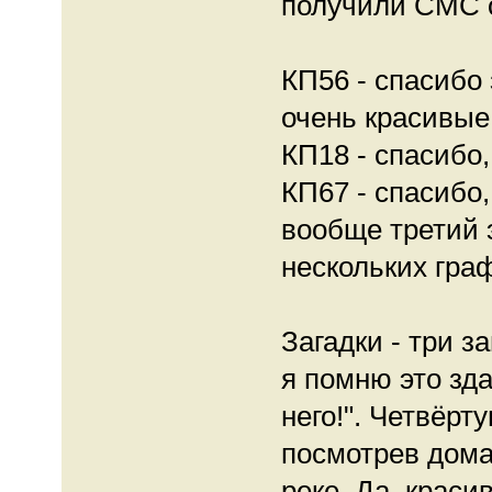
получили СМС о
КП56 - спасибо 
очень красивые
КП18 - спасибо,
КП67 - спасибо
вообще третий 
нескольких гра
Загадки - три з
я помню это зда
него!". Четвёрт
посмотрев дома
реке. Да, крас