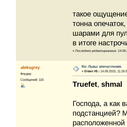
такое ощущение
тонна опечаток
шарами для пул
в итоге настроч
«
Последнее редактирование: 14.09.20
Re: Львы: впечатления.
aleksgrey
«
Ответ #5 :
14.09.2015, 11:26:
Флудер
Сообщений: 116
Truefet
,
shmal
Господа, а как
подстанцией? М
расположенной ч