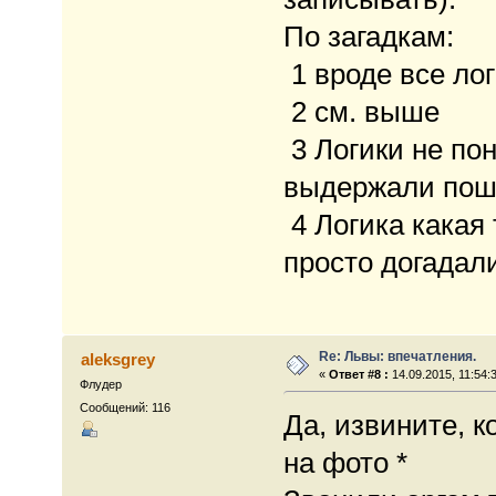
По загадкам:
1 вроде все ло
2 см. выше
3 Логики не поня
выдержали пош
4 Логика какая
просто догадал
Re: Львы: впечатления.
aleksgrey
«
Ответ #8 :
14.09.2015, 11:54:
Флудер
Сообщений: 116
Да, извините, 
на фото *