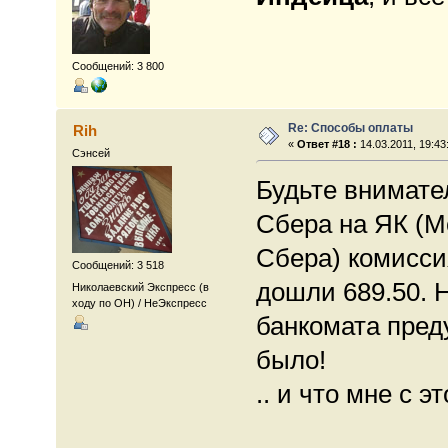
Сообщений: 3 800
Re: Способы оплаты
Rih
«
Ответ #18 :
14.03.2011, 19:43
Сэнсей
Будьте внимате
Сбера на ЯК (Мо
Сбера) комисси
Сообщений: 3 518
дошли 689.50. Н
Николаевский Экспресс (в
ходу по ОН) / НеЭкспресс
банкомата пред
было!
.. и что мне с 