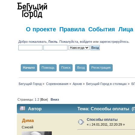
О проекте
Правила
События
Лица
Добро пожаловать,
Гость
. Пожалуйста,
войдите
или
зарегистрируйтесь
.
Начало
Помощь
Поиск
Вход
Регистрация
Бегущий Город
»
Соревнования
»
Архив
»
Бегущий Город в столицах
»
БГ
Страницы:
1
2
[
Все
]
Вниз
Автор
Тема: Способы оплаты (П
Способы оплаты
Дима
«
:
24.01.2011, 22:20:29 »
Сэнсей