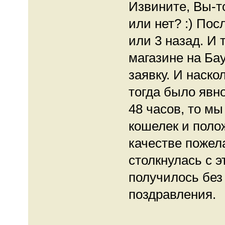
Извините, Вы-то
или нет? :) Пос
или 3 назад. И 
магазине на Ба
заявку. И наск
тогда было явн
48 часов, то м
кошелек и полож
качестве пожела
столкнулась с э
получилось без 
поздравления.