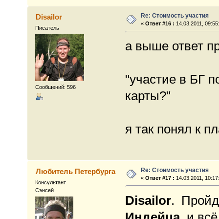
Re: Стоимость участия
Disailor
«
Ответ #16 :
14.03.2011, 09:55
Писатель
а выше ответ пр
"участие в БГ 
Сообщений: 596
карты?"
я так понял к пл
Re: Стоимость участия
Любитель Петербурга
«
Ответ #17 :
14.03.2011, 10:17
Консультант
Сэнсей
Disailor
. Пройд
Индейца
, и вс