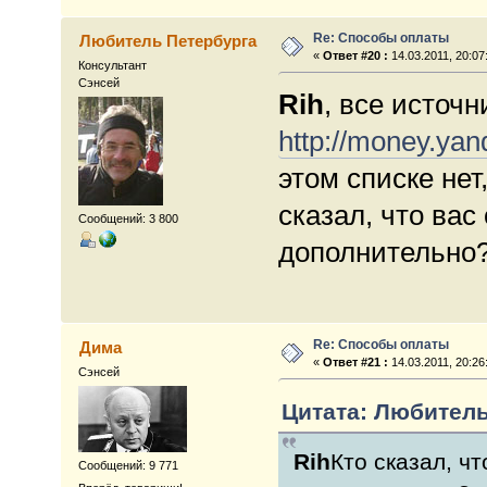
Re: Способы оплаты
Любитель Петербурга
«
Ответ #20 :
14.03.2011, 20:07
Консультант
Сэнсей
Rih
, все источн
http://money.yand
этом списке нет
сказал, что ва
Сообщений: 3 800
дополнительно
Re: Способы оплаты
Дима
«
Ответ #21 :
14.03.2011, 20:26
Сэнсей
Цитата: Любитель 
Rih
Кто сказал, ч
Сообщений: 9 771