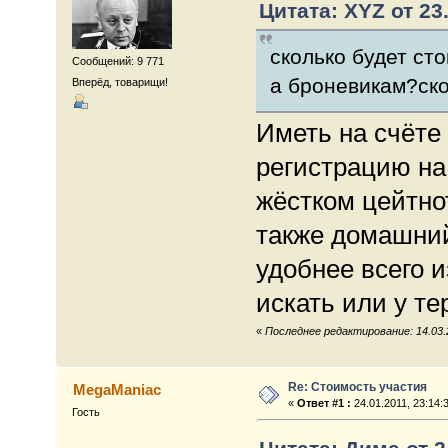
Цитата: XYZ от 23.
сколько будет ст
Сообщений: 9 771
а броневикам?ско
Вперёд, товарищи!
Иметь на счёте 
регистрацию на
жёстком цейтнот
также домашний
удобнее всего и
искать или у те
«
Последнее редактирование: 14.03.2
Re: Стоимость участия
MegaManiac
«
Ответ #1 :
24.01.2011, 23:14:
Гость