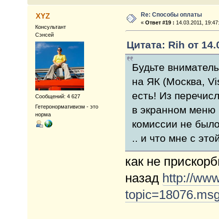
Re: Способы оплаты
XYZ
«
Ответ #19 :
14.03.2011, 19:47
Консультант
Сэнсей
Цитата: Rih от 14.
Будьте вниматель
на ЯК (Москва, Vi
есть! Из перечис
Сообщений: 4 627
Гетеронормативизм - это
в экранном меню
норма
комиссии не было
.. и что мне с эт
как не прискорб
назад
http://www
topic=18076.m