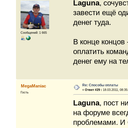
Laguna
, сочувс
завести ещё од
денег туда.
Сообщений: 1 665
В конце концов 
оплатить команд
денег ему на т
Re: Способы оплаты
MegaManiac
«
Ответ #29 :
18.03.2011, 08:35
Гость
Laguna
, пост н
на форуме всег
проблемами. И 