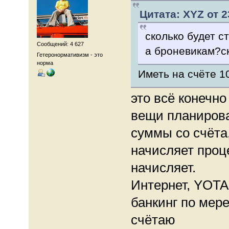
Цитата: XYZ от 2
сколько будет с
Сообщений: 4 627
а броневикам?ск
Гетеронормативизм - это
норма
Иметь на счёте 10
это всё конечно
вещи планирова
суммы со счёта
начисляет проце
начисляет.
Интернет, YOTA
банкинг по мер
счётаю