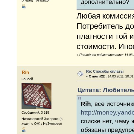
дополнительно?
Вперёд, товарищи!
Любая комиссия 
Потребитель до
платности той и
стоимости. Ино
«
Последнее редактирование: 14.03.
Re: Способы оплаты
Rih
«
Ответ #22 :
14.03.2011, 20:31
Сэнсей
Цитата: Любитель 
Rih
, все источни
http://money.yande
Сообщений: 3 518
Николаевский Экспресс (в
списке нет, чему 
ходу по ОН) / НеЭкспресс
обязаны предупр