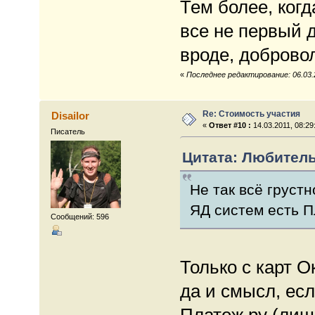
Тем более, когд
все не первый д
вроде, доброво
«
Последнее редактирование: 06.03.20
Re: Стоимость участия
Disailor
«
Ответ #10 :
14.03.2011, 08:29
Писатель
Цитата: Любитель 
Не так всё груст
ЯД систем есть 
Сообщений: 596
Только с карт О
да и смысл, есл
Платеж.ру (лиш