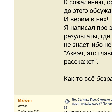
К сожалению, о
до этого обсужд
И верим в них!
Я написал про 
результаты, где
не знает, ибо не
"Аквэч, это гла
расскажет".
Как-то всё безр
Re: Сфинкс Про. Сколько 
Maiwen
памятника Шухову? Почем
Флудер
3?
Сообщений: 222
«
Ответ #61 :
20.04.2010, 09:44:32 »