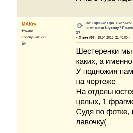
Re: Сфинкс Про. Сколько 
MAKry
памятника Шухову? Почем
Флудер
3?
Сообщений: 271
«
Ответ #57 :
19.04.2010, 21:40:03 »
Шестеренки мы 
каких, а именно
У подножия памя
на чертеже
На отдельносто
целых, 1 фрагме
Судя по фотке,
лавочку(