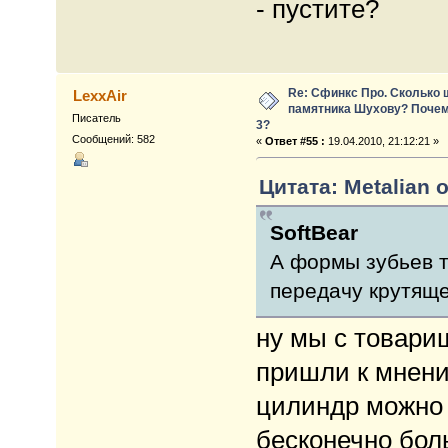
- пустите?
Re: Сфинкс Про. Сколько 
LexxAir
памятника Шухову? Почем
Писатель
3?
Сообщений: 582
«
Ответ #55 :
19.04.2010, 21:12:21 »
Цитата: Metalian о
SoftBear
А формы зубьев т
передачу крутящ
ну мы с товари
пришли к мнению
цилиндр можно 
бесконечно бол