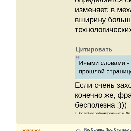
изменяет, в ме
вширину больше
технологически
Цитировать
Иными словами - 
прошлой страниц
Если очень захо
конечно же, фр
бесполезна :)))
«
Последнее редактирование: 20.04.2
Re: Сфинкс Про. Сколько 
nograhol