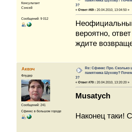
памятника Шухову? Почем
Консультант
3?
Сэнсей
«
Ответ #69 :
20.04.2010, 13:04:50 »
Сообщений: 9 012
Неофициальный
вероятно, отве
ждите возвраще
Re: Сфинкс Про. Сколько 
Аквэч
памятника Шухову? Почем
Флудер
3?
«
Ответ #70 :
20.04.2010, 13:20:20 »
Musatych
Сообщений: 241
Сфинкс в большом городе
Наконец таки! 