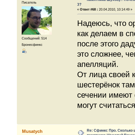
Писатель
3?
«
Ответ #68 :
20.04.2010, 10:14:49 »
Надеюсь, что ор
как делаем в с
Сообщений: 514
после этого да
Бронесфинкс
это сложнее, че
апелляций.
От лица своей 
шестерёнок там
сечении имеют 
могут считатьс
Re: Сфинкс Про. Сколько 
Musatych