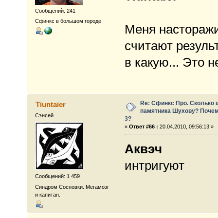
Сообщений: 241
Сфинкс в большом городе
Меня насторажив
считают результ
в какую... Это 
Re: Сфинкс Про. Сколько 
Tiuntaier
памятника Шухову? Почем
Сэнсей
3?
«
Ответ #66 :
20.04.2010, 09:56:13 »
Аквэч
интригуют
Сообщений: 1 459
Синдром Сосновки. Мегамозг
и капитан.