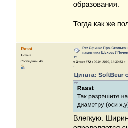
образования.
Тогда как же по
Re: Сфинкс Про. Сколько 
Rasst
памятника Шухову? Почем
Тихоня
3?
Сообщений: 46
«
Ответ #72 :
20.04.2010, 14:30:53 »
Цитата: SoftBear о
Rasst
Так разрешите на
диаметру (оси x,y
Влегкую. Ширин
определяется с