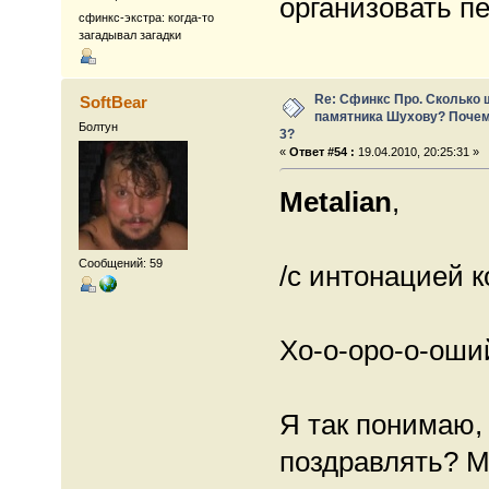
организовать п
сфинкс-экстра: когда-то
загадывал загадки
Re: Сфинкс Про. Сколько 
SoftBear
памятника Шухову? Почем
Болтун
3?
«
Ответ #54 :
19.04.2010, 20:25:31 »
Metalian
,
Сообщений: 59
/с интонацией ко
Хо-о-оро-о-оши
Я так понимаю,
поздравлять? М