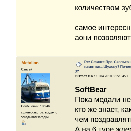
количеством зу
самое интересн
аони позволяют
Re: Сфинкс Про. Сколько 
Metalian
памятника Шухову? Почем
Сэнсей
3?
«
Ответ #56 :
19.04.2010, 21:20:45 »
SoftBear
Пока медали не
Сообщений: 18 946
кто же знает, к
сфинкс-экстра: когда-то
чем поздравлят
загадывал загадки
А на 6 туре жде