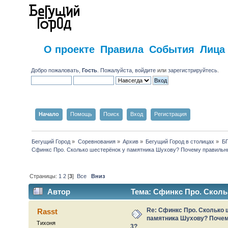
О проекте
Правила
События
Лица
Добро пожаловать,
Гость
. Пожалуйста,
войдите
или
зарегистрируйтесь
.
Начало
Помощь
Поиск
Вход
Регистрация
Бегущий Город
»
Соревнования
»
Архив
»
Бегущий Город в столицах
»
Б
Сфинкс Про. Сколько шестерёнок у памятника Шухову? Почему правильны
Страницы:
1
2
[
3
]
Все
Вниз
Автор
Тема: Сфинкс Про. Сколь
ответ - 3? (Прочитано 40570 раз)
Re: Сфинкс Про. Сколько 
Rasst
памятника Шухову? Почем
Тихоня
3?