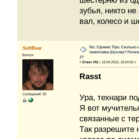
шестерню из одн
зубья, никто не
вал, колесо и ш
Re: Сфинкс Про. Сколько 
SoftBear
памятника Шухову? Почем
Болтун
3?
«
Ответ #51 :
19.04.2010, 18:54:53 »
Rasst
Сообщений: 59
Ура, технари по
Я вот мучитель
связанные с те
Так разрешите 