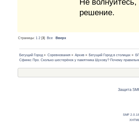
Не волнуйтесь,
решение.
Страницы:
1
2
[
3
]
Все
Вверх
Бегущий Город
»
Соревнования
»
Архив
»
Бегущий Город в столицах
»
Б
Сфинкс Про. Сколько шестерёнок у памятника Шухову? Почему правильны
Защита SMF
SMF 2.0.1
XHTM