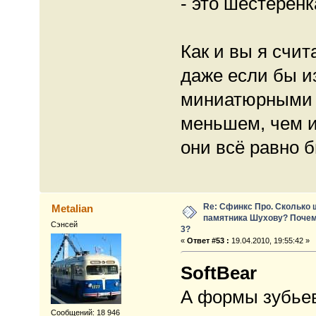
- это шестерёнк
Как и вы я счит
даже если бы и
миниатюрными 
меньшем, чем и
они всё равно 
Re: Сфинкс Про. Сколько 
Metalian
памятника Шухову? Почем
Сэнсей
3?
«
Ответ #53 :
19.04.2010, 19:55:42 »
SoftBear
А формы зубьев
Сообщений: 18 946