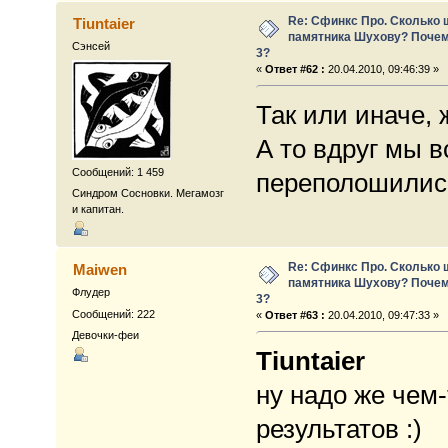
Re: Сфинкс Про. Сколько 
Tiuntaier
памятника Шухову? Почем
Сэнсей
3?
«
Ответ #62 :
20.04.2010, 09:46:39 »
Так или иначе,
А то вдруг мы в
Сообщений: 1 459
переполошилис
Синдром Сосновки. Мегамозг
и капитан.
Re: Сфинкс Про. Сколько 
Maiwen
памятника Шухову? Почем
Флудер
3?
Сообщений: 222
«
Ответ #63 :
20.04.2010, 09:47:33 »
Девочки-феи
Tiuntaier
ну надо же чем
результатов :)