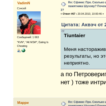
Re: Сфинкс Про. Сколько 
VadimN
памятника Шухову? Почем
Сэнсей
3?
«
Ответ #67 :
20.04.2010, 10:00:46 »
Цитата: Аквэч от 2
Tiuntaier
Сообщений: 1 063
"KVN", "АК МЭИ", Eating Is
Cheating
Меня насторажива
результаты, но эт
неприятно.
а по Петровери
нет ) тоже интр
Re: Сфинкс Про. Сколько 
Марри
памятника Шухову? Почем