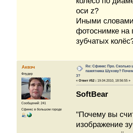
колесо по диаме
оси z?
Иными словами 
фотоснимке на
зубчатых колёс
Re: Сфинкс Про. Сколько 
Аквэч
памятника Шухову? Почем
Флудер
3?
«
Ответ #52 :
19.04.2010, 18:56:55 »
SoftBear
Сообщений: 241
Сфинкс в большом городе
"Почему вы счи
изображение зу