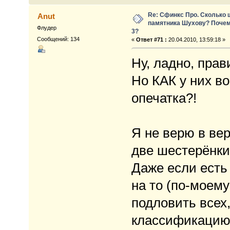
Re: Сфинкс Про. Сколько 
Anut
памятника Шухову? Почем
Флудер
3?
Сообщений: 134
«
Ответ #71 :
20.04.2010, 13:59:18 »
Ну, ладно, прав
Но КАК у них во
опечатка?!
Я не верю в ве
две шестерёнки
Даже если есть
на то (по-моему
подловить всех
классификацию 