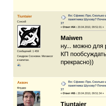
Re: Сфинкс Про. Сколько 
Tiuntaier
памятника Шухову? Почем
Сэнсей
3?
«
Ответ #64 :
20.04.2010, 09:51:01 »
Maiwen
ну... можно для
Сообщений: 1 459
КП пообсуждать)
Синдром Сосновки. Мегамозг
прекрасно))
и капитан.
Re: Сфинкс Про. Сколько 
Аквэч
памятника Шухову? Почем
Флудер
3?
«
Ответ #65 :
20.04.2010, 09:51:34 »
Tiuntaier