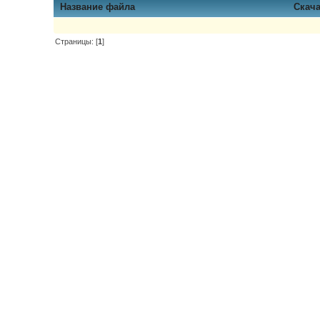
Название файла
Скач
Страницы: [
1
]