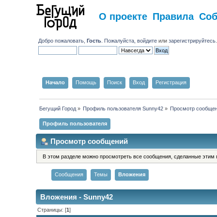
О проекте
Правила
Со
Добро пожаловать,
Гость
. Пожалуйста,
войдите
или
зарегистрируйтесь
Начало
Помощь
Поиск
Вход
Регистрация
Бегущий Город
»
Профиль пользователя Sunny42
»
Просмотр сообще
Профиль пользователя
Просмотр сообщений
В этом разделе можно просмотреть все сообщения, сделанные этим 
Сообщения
Темы
Вложения
Вложения - Sunny42
Страницы: [
1
]