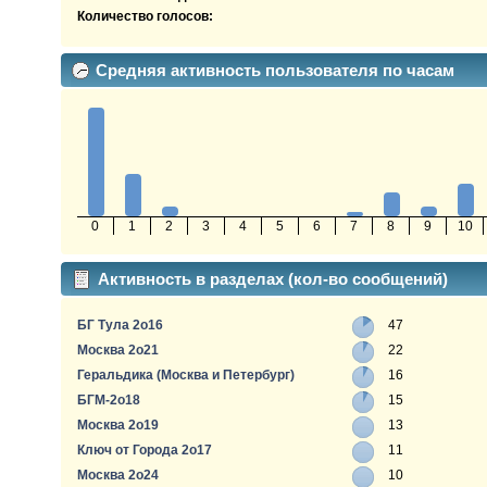
Количество голосов:
Средняя активность пользователя по часам
0
1
2
3
4
5
6
7
8
9
10
Активность в разделах (кол-во сообщений)
БГ Тула 2о16
47
Москва 2о21
22
Геральдика (Москва и Петербург)
16
БГМ-2о18
15
Москва 2о19
13
Ключ от Города 2о17
11
Москва 2о24
10