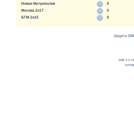
Новая Метрополия
9
Москва 2о17
9
БГМ-2о15
8
Защита SMF
SMF 2.0.1
XHTM