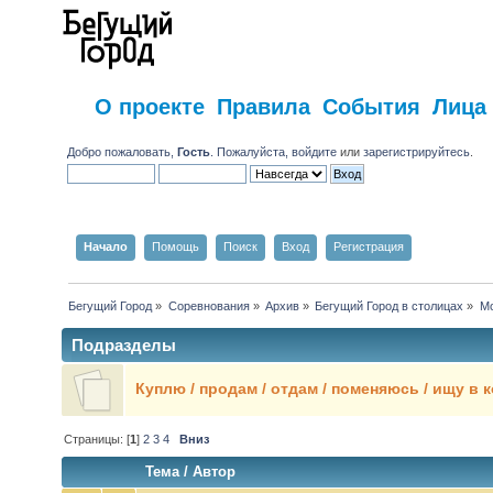
О проекте
Правила
События
Лица
Добро пожаловать,
Гость
. Пожалуйста,
войдите
или
зарегистрируйтесь
.
Начало
Помощь
Поиск
Вход
Регистрация
Бегущий Город
»
Соревнования
»
Архив
»
Бегущий Город в столицах
»
Мо
Подразделы
Куплю / продам / отдам / поменяюсь / ищу в 
Страницы: [
1
]
2
3
4
Вниз
Тема
/
Автор