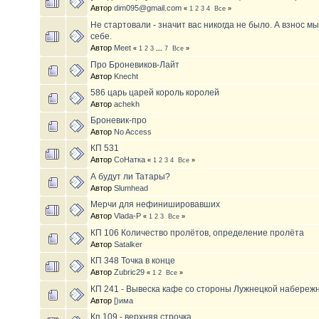
Автор
dim095@gmail.com
«
1
2
3
4
Все
»
Не стартовали - значит вас никогда не было. А взнос м
себе.
Автор
Meet
«
1
2
3
...
7
Все
»
Про Броневиков-Лайт
Автор
Knecht
586 царь царей король королей
Автор
achekh
Броневик-про
Автор
No Access
КП 531
Автор
СоНатка
«
1
2
3
4
Все
»
А будут ли Татары?
Автор
Slumhead
Мерчи для нефинишировавших
Автор
Vlada-P
«
1
2
3
Все
»
КП 106 Количество пролётов, определение пролёта
Автор
Satalker
КП 348 Точка в конце
Автор
Zubric29
«
1
2
Все
»
КП 241 - Вывеска кафе со стороны Лужнецкой набереж
Автор
[)има
Кп 109 - верхняя строчка