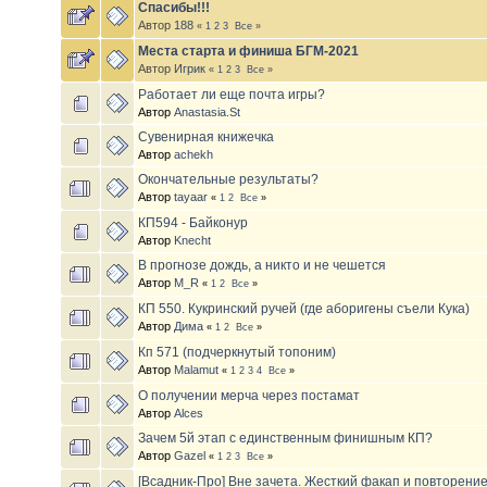
Спасибы!!!
Автор
188
«
1
2
3
Все
»
Места старта и финиша БГМ-2021
Автор
Игрик
«
1
2
3
Все
»
Работает ли еще почта игры?
Автор
Anastasia.St
Сувенирная книжечка
Автор
achekh
Окончательные результаты?
Автор
tayaar
«
1
2
Все
»
КП594 - Байконур
Автор
Knecht
В прогнозе дождь, а никто и не чешется
Автор
M_R
«
1
2
Все
»
КП 550. Кукринский ручей (где аборигены съели Кука)
Автор
Дима
«
1
2
Все
»
Кп 571 (подчеркнутый топоним)
Автор
Malamut
«
1
2
3
4
Все
»
О получении мерча через постамат
Автор
Alces
Зачем 5й этап с единственным финишным КП?
Автор
Gazel
«
1
2
3
Все
»
[Всадник-Про] Вне зачета. Жесткий факап и повторение