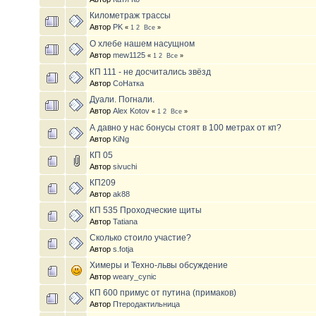
Километраж трассы
Автор
PK
«
1
2
Все
»
О хлебе нашем насущном
Автор
mew1125
«
1
2
Все
»
КП 111 - не досчитались звёзд
Автор
СоНатка
Дуали. Погнали.
Автор
Alex Kotov
«
1
2
Все
»
А давно у нас бонусы стоят в 100 метрах от кп?
Автор
KiNg
КП 05
Автор
sivuchi
КП209
Автор
ak88
КП 535 Проходческие щиты
Автор
Tatiana
Сколько стоило участие?
Автор
s.fotja
Химеры и Техно-львы обсуждение
Автор
weary_cynic
КП 600 примус от путина (примаков)
Автор
Птеродактильница