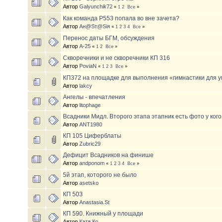
Автор
Galyunchik72
«
1
2
Все
»
Как команда Р553 попала во вне зачета?
Автор
Ан@Sт@Siя
«
1
2
3
4
Все
»
Перенос даты БГМ, обсуждения
Автор
A-25
«
1
2
Все
»
Скворечники и не скворечники КП 316
Автор
PoviaN
«
1
2
3
Все
»
КП372 на площадке для выполнения «гимнастики для 
Автор
lakcy
Ангелы - впечатления
Автор
litophage
Всадники Мидл. Второго этапа этапник есть фото у кого
Автор
ANT1980
КП 105 Циферблаты
Автор
Zubric29
Дефицит Всадников на финише
Автор
andponom
«
1
2
3
4
Все
»
5й этап, которого не было
Автор
asetsko
КП 503
Автор
Anastasia.St
КП 590. Книжный у площади
Автор
Катя Ко