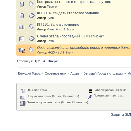
Контроль на трассе и контроль маршрутников
Автор
Tesoro
КП 3014. Увидеть стартовое задание
Автор
Lynn
КП 191. Зачем уточнение
Автор
Polar_F
«
1
2
Все
»
Смена этапа - последний КП из списка?
Автор
Lexa
Орги, пожалуйста, проведите опрос о переносе даты
Автор
A-25
«
1
2
3
Все
»
Страницы: [
1
]
2
3
4
Вверх
Бегущий Город
»
Соревнования
»
Архив
»
Бегущий Город в столицах
»
Мо
Обычная тема
Заблокированная тема
Прикрепленная тема
Популярная тема (более 15 ответов)
Очень популярная тема (более 25 ответов)
Защита SMF