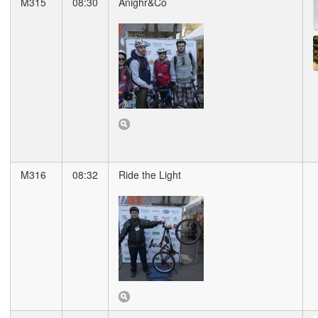
M315
08:30
Anighr&Co
M316
08:32
Ride the Light