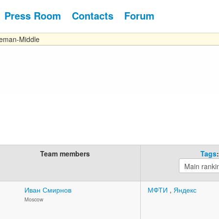
Press Room
Contacts
Forum
eman-Middle
Team members
Tags
:
Иван Смирнов
МФТИ
,
Яндекс
Moscow