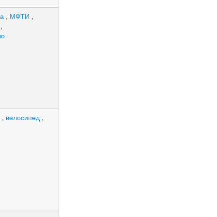
на
,
МФТИ
,
е
,
во
У
,
велосипед
,