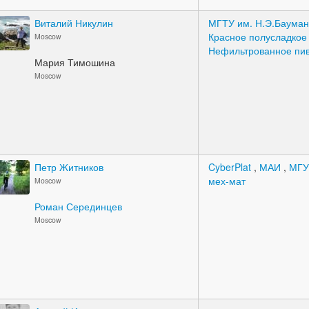
Виталий Никулин
МГТУ им. Н.Э.Баума
Красное полусладко
Moscow
Нефильтрованное пи
Мария Тимошина
Moscow
Петр Житников
CyberPlat
,
МАИ
,
МГ
мех-мат
Moscow
Роман Серединцев
Moscow