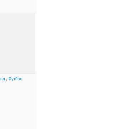
пед
,
Футбол