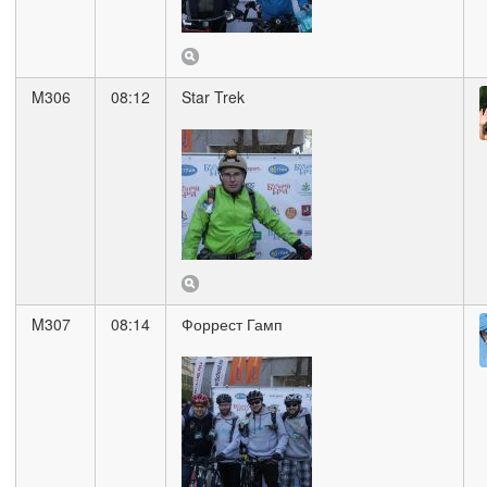
M306
08:12
Star Trek
M307
08:14
Форрест Гамп