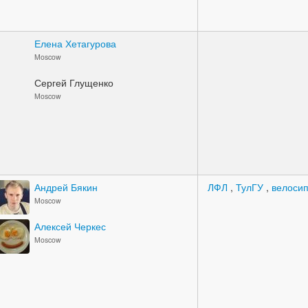
Елена Хетагурова
Moscow
Сергей Глущенко
Moscow
Андрей Бякин
ЛФЛ
,
ТулГУ
,
велоси
Moscow
Алексей Черкес
Moscow