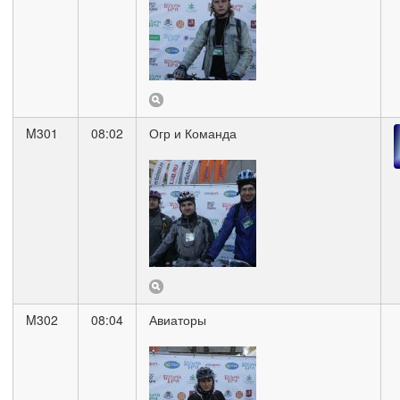
M301
08:02
Огр и Команда
M302
08:04
Авиаторы