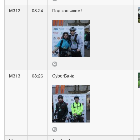
M312
08:24
Под коньяком!
M313
08:26
CyberБайк