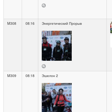
M308
08:16
Энергетический Прорыв
M309
08:18
Эшелон 2