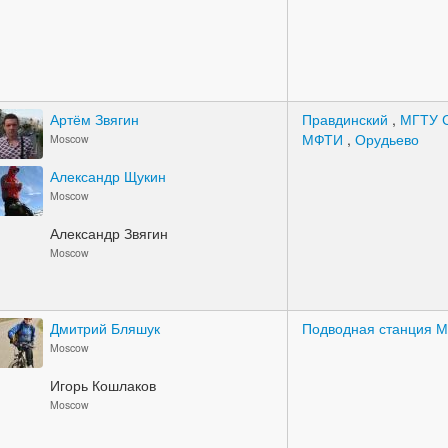
Артём Звягин
Правдинский
,
МГТУ 
МФТИ
,
Орудьево
Moscow
Александр Щукин
Moscow
Александр Звягин
Moscow
Дмитрий Бляшук
Подводная станция 
Moscow
Игорь Кошлаков
Moscow