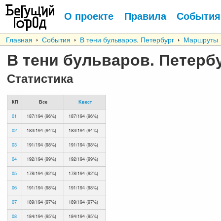
О проекте
Правила
События
Главная
События
В тени бульваров. Петербург
Маршруты
В тени бульваров. Петерб
Статистика
КП
Все
Kвест
01
187/194 (96%)
187/194 (96%)
02
183/194 (94%)
183/194 (94%)
03
191/194 (98%)
191/194 (98%)
04
192/194 (99%)
192/194 (99%)
05
178/194 (92%)
178/194 (92%)
06
191/194 (98%)
191/194 (98%)
07
189/194 (97%)
189/194 (97%)
08
184/194 (95%)
184/194 (95%)