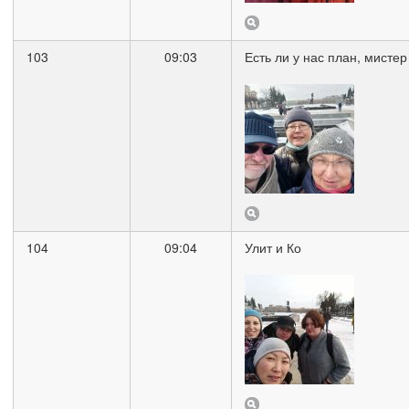
103
09:03
Есть ли у нас план, мисте
104
09:04
Улит и Ко