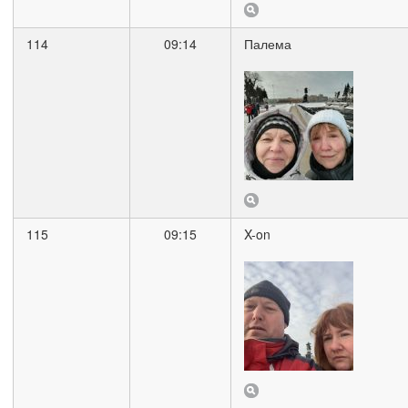
114
09:14
Палема
115
09:15
X-on