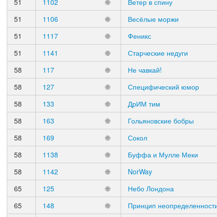
51
1102
🌐
Ветер в спину
51
1106
🌐
Весёлые моржи
51
1117
🌐
Феникс
51
1141
🌐
Старческие недуги
58
117
🌐
Не чавкай!
58
127
🌐
Специфический юмор
58
133
🌐
ДрИМ тим
58
163
🌐
Гольяновские бобры
58
169
🌐
Сокол
58
1138
🌐
Буффа и Мулле Меки
58
1142
🌐
NorWay
65
125
🌐
Небо Лондона
65
148
🌐
Принцип неопределенност