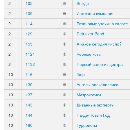
2
105
🌐
Вожди
2
109
🌐
Изюмка и компания
2
114
🌐
Резиновые уточки в салате
2
129
🌐
Retriever Band
2
155
🌐
А какое сегодня число?
2
1124
🌐
Черные коты
2
1132
🌐
Первый вагон из центра
10
116
🌐
/tmp
10
130
🌐
Ангелы апокалипсиса
10
137
🌐
Метрокотики
10
143
🌐
Диванные эксперты
10
144
🌐
Па-де-Новый Год
10
180
🌐
Туррристы