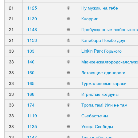
21
1125
🌐
Ну мужик, на тебе
21
1130
🌐
Кнорриг
21
1148
🌐
Пробужденные любопытст
21
1153
🌐
Капибара Помбе друг
33
103
🌐
Linkin Park Горького
33
140
🌐
Мюнхенскаягородскаяслуж
33
160
🌐
Летающие единороги
33
165
🌐
Турмалиновые караси
33
168
🌐
Игристые колдуны
33
174
🌐
Тропа там! Или не там
33
1119
🌐
Сьебастьяны
33
1135
🌐
Улица Свободы
33
1147
🌐
Туда и обратно