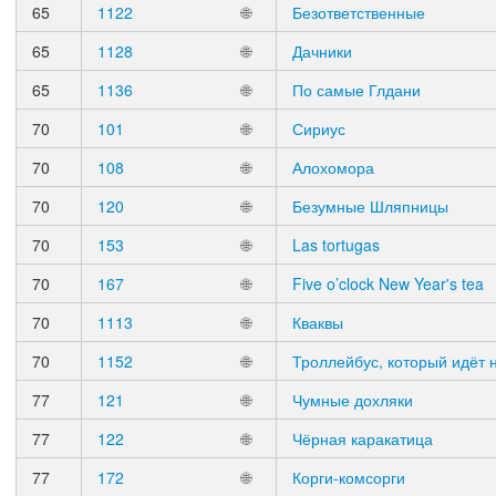
65
1122
🌐
Безответственные
65
1128
🌐
Дачники
65
1136
🌐
По самые Глдани
70
101
🌐
Сириус
70
108
🌐
Алохомора
70
120
🌐
Безумные Шляпницы
70
153
🌐
Las tortugas
70
167
🌐
Five o’clock New Year's tea
70
1113
🌐
Кваквы
70
1152
🌐
Троллейбус, который идёт н
77
121
🌐
Чумные дохляки
77
122
🌐
Чёрная каракатица
77
172
🌐
Корги-комсорги