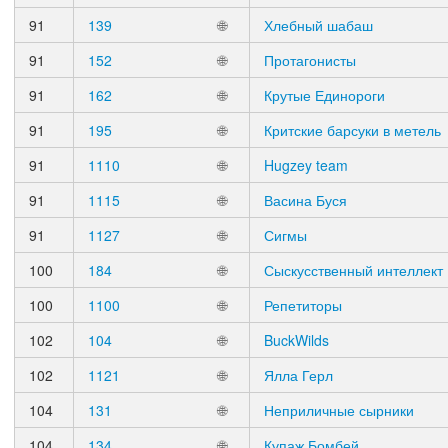
91
139
🌐
Хлебный шабаш
91
152
🌐
Протагонисты
91
162
🌐
Крутые Единороги
91
195
🌐
Критские барсуки в метель
91
1110
🌐
Hugzey team
91
1115
🌐
Васина Буся
91
1127
🌐
Сигмы
100
184
🌐
Сыскусственный интеллект
100
1100
🌐
Репетиторы
102
104
🌐
BuckWilds
102
1121
🌐
Ялла Герл
104
131
🌐
Неприличные сырники
104
134
🌐
Купаж Бомбей