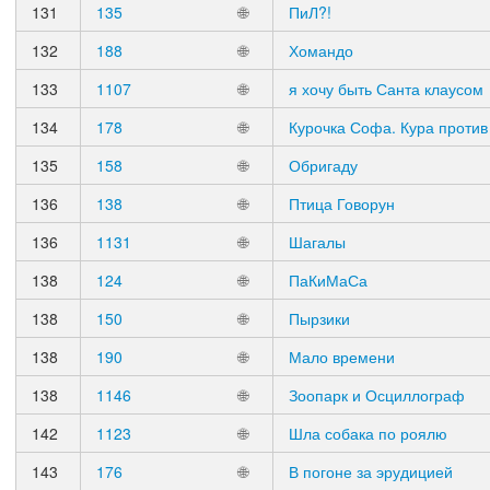
131
135
🌐
ПиЛ?!
132
188
🌐
Хомандо
133
1107
🌐
я хочу быть Санта клаусом
134
178
🌐
Курочка Софа. Кура против
135
158
🌐
Обригаду
136
138
🌐
Птица Говорун
136
1131
🌐
Шагалы
138
124
🌐
ПаКиМаСа
138
150
🌐
Пырзики
138
190
🌐
Мало времени
138
1146
🌐
Зоопарк и Осциллограф
142
1123
🌐
Шла собака по роялю
143
176
🌐
В погоне за эрудицией