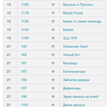
10
1105
🌐
Вупсень и Пупсень
10
1118
🌐
Muzzy-Fuzzy
10
1120
🌐
Какая-то левая команда
10
1143
🌐
Емеая
10
1145
🌐
강남 부부
21
146
🌐
Оклахома Смит
21
164
🌐
Умный Кот
21
181
🌐
Мышицы
21
187
🌐
Колонизаторы
21
194
🌐
Зайчатки разума
21
197
🌐
Дефективы
21
198
🌐
Звуки камина на ютюб
21
1101
🌐
Дикие кактусы