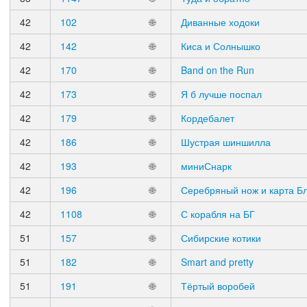
42
102
🌐
Диванные ходоки
42
142
🌐
Киса и Солнышко
42
170
🌐
Band on the Run
42
173
🌐
Я б лучше поспал
42
179
🌐
Кордебалет
42
186
🌐
Шустрая шиншилла
42
193
🌐
миниСнарк
42
196
🌐
Серебряный нож и карта Б
42
1108
🌐
С корабля на БГ
51
157
🌐
Сибирские котики
51
182
🌐
Smart and pretty
51
191
🌐
Тёртый воробей