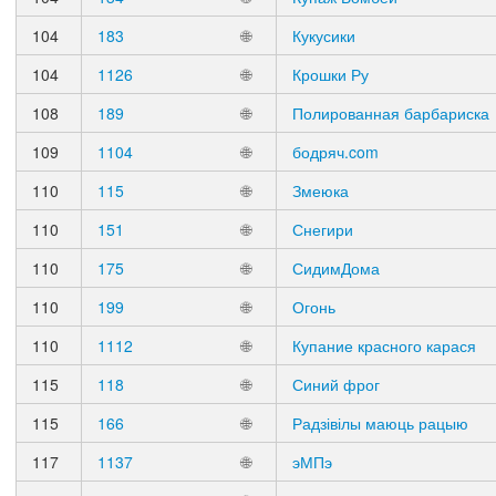
104
183
🌐
Кукусики
104
1126
🌐
Крошки Ру
108
189
🌐
Полированная барбариска
109
1104
🌐
бодряч.com
110
115
🌐
Змеюка
110
151
🌐
Снегири
110
175
🌐
СидимДома
110
199
🌐
Огонь
110
1112
🌐
Купание красного карася
115
118
🌐
Синий фрог
115
166
🌐
Радзівілы маюць рацыю
117
1137
🌐
эМПэ