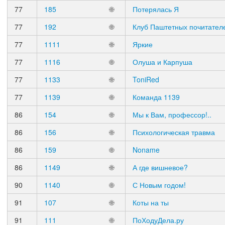
77
185
🌐
Потерялась Я
77
192
🌐
Клуб Паштетных почитател
77
1111
🌐
Яркие
77
1116
🌐
Олуша и Карпуша
77
1133
🌐
ToniRed
77
1139
🌐
Команда 1139
86
154
🌐
Мы к Вам, профессор!..
86
156
🌐
Психологическая травма
86
159
🌐
Noname
86
1149
🌐
А где вишневое?
90
1140
🌐
С Новым годом!
91
107
🌐
Коты на ты
91
111
🌐
ПоХодуДела.ру