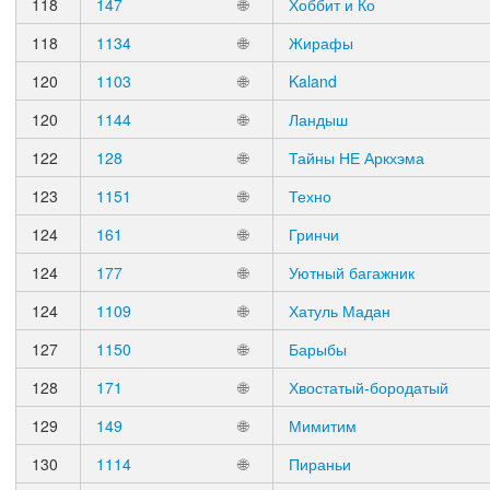
118
147
🌐
Хоббит и Ко
118
1134
🌐
Жирафы
120
1103
🌐
Kaland
120
1144
🌐
Ландыш
122
128
🌐
Тайны НЕ Аркхэма
123
1151
🌐
Техно
124
161
🌐
Гринчи
124
177
🌐
Уютный багажник
124
1109
🌐
Хатуль Мадан
127
1150
🌐
Барыбы
128
171
🌐
Хвостатый-бородатый
129
149
🌐
Мимитим
130
1114
🌐
Пираньи