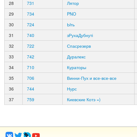
28
731
Лятор
29
734
PNO
30
724
Ыть
31
740
зРухаДубнуті
32
722
Спасрезерв
33
742
Дуралекс
34
710
Кураторы
35
706
Винни-Пух и все-все-все
36
744
Нурс
37
759
Киевские Котэ =)