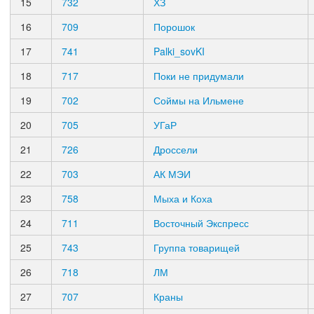
15
732
ХЗ
16
709
Порошок
17
741
Palki_sovKI
18
717
Поки не придумали
19
702
Соймы на Ильмене
20
705
УГаР
21
726
Дроссели
22
703
АК МЭИ
23
758
Мыха и Коха
24
711
Восточный Экспресс
25
743
Группа товарищей
26
718
ЛМ
27
707
Краны