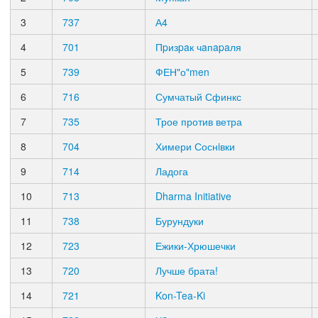
3
737
А4
4
701
Пpизpaк чaпapaля
5
739
ФЕН"о"men
6
716
Сумчатый Сфинкс
7
735
Трое против ветра
8
704
Химери Соснiвки
9
714
Ладога
10
713
Dharma Initiative
11
738
Бурундуки
12
723
Ежики-Хрюшечки
13
720
Лучше брата!
14
721
Kon-Tea-Ki