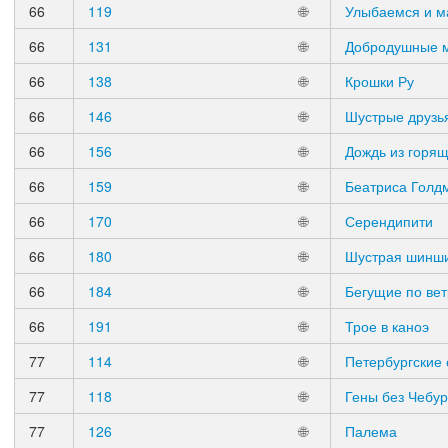
66
119
🌐
Улыбаемся и 
66
131
🌐
Добродушные 
66
138
🌐
Крошки Ру
66
146
🌐
Шустрые друзь
66
156
🌐
Дождь из горящ
66
159
🌐
Беатриса Голд
66
170
🌐
Серендипити
66
180
🌐
Шустрая шинш
66
184
🌐
Бегущие по вет
66
191
🌐
Трое в каноэ
77
114
🌐
Петербургские 
77
118
🌐
Гены без Чебу
77
126
🌐
Палема