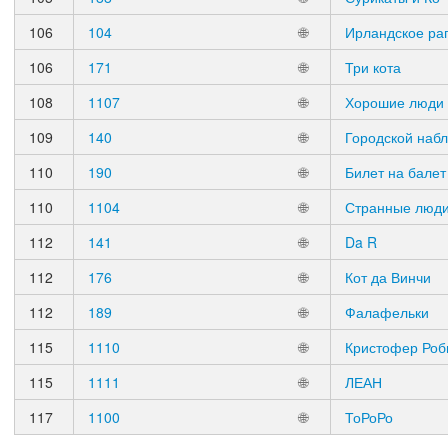
106
104
🌐
Ирландское ра
106
171
🌐
Три кота
108
1107
🌐
Хорошие люди
109
140
🌐
Городской наб
110
190
🌐
Билет на балет
110
1104
🌐
Странные люд
112
141
🌐
Da R
112
176
🌐
Кот да Винчи
112
189
🌐
Фалафельки
115
1110
🌐
Кристофер Роб
115
1111
🌐
ЛЕАН
117
1100
🌐
ТоРоРо