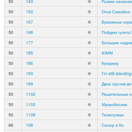
50
143
🌐
Рыжие начина
50
152
🌐
Огни Самайна
50
167
🌐
Бумажные кора
50
168
🌐
Пойдем гулять!
50
177
🌐
Большие наде
50
185
🌐
ЮММ
50
186
🌐
Кукареку
50
193
🌐
I'm still standing
50
199
🌐
Двое против ве
50
1102
🌐
Решительные е
50
1103
🌐
Мракобесики
50
1108
🌐
Телепузики
66
108
🌐
Сюзор и Ко