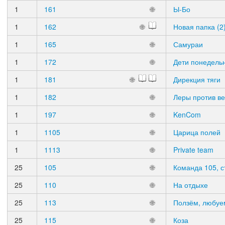
1
161
🌐
Ы-Бо
1
162
🌐
Новая папка (2
1
165
🌐
Самураи
1
172
🌐
Дети понедель
1
181
🌐
Дирекция тяги
1
182
🌐
Леры против ве
1
197
🌐
KenCom
1
1105
🌐
Царица полей
1
1113
🌐
Private team
25
105
🌐
Команда 105, с
25
110
🌐
На отдыхе
25
113
🌐
Ползём, любуе
25
115
🌐
Коза