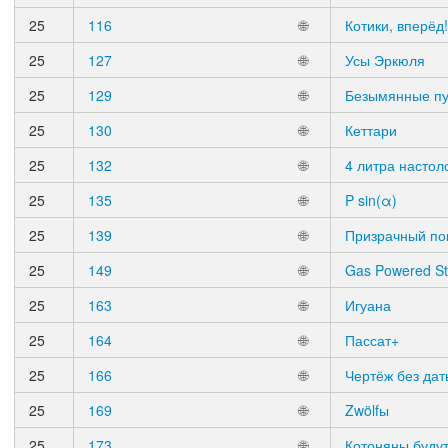
25
116
🌐
Котики, вперёд!
25
127
🌐
Усы Эркюля
25
129
🌐
Безымянные пу
25
130
🌐
Кеттари
25
132
🌐
4 литра настол
25
135
🌐
P sin(α)
25
139
🌐
Призрачный по
25
149
🌐
Gas Powered Sti
25
163
🌐
Игуана
25
164
🌐
Пассат+
25
166
🌐
Чертёж без дат
25
169
🌐
Zwölfы
25
173
🌐
Котоняны буду