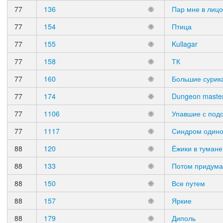
77
136
🌐
Пар мне в лицо
77
154
🌐
Птица
77
155
🌐
Kullagar
77
158
🌐
ТК
77
160
🌐
Большие сурик
77
174
🌐
Dungeon maste
77
1106
🌐
Упавшие с под
77
1117
🌐
Синдром одино
88
120
🌐
Ёжики в тумане
88
133
🌐
Потом придум
88
150
🌐
Все путем
88
157
🌐
Яркие
88
179
🌐
Диполь