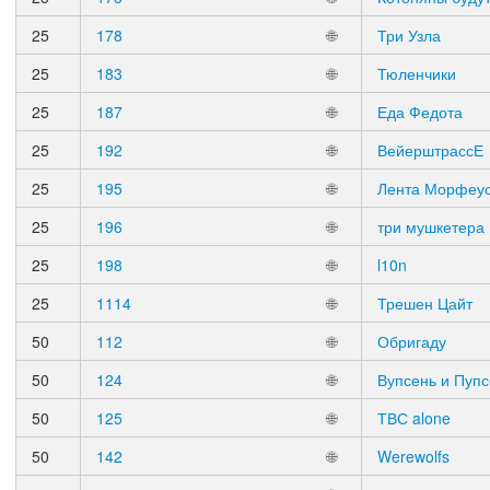
25
178
🌐
Три Узла
25
183
🌐
Тюленчики
25
187
🌐
Еда Федота
25
192
🌐
ВейерштрассЕ
25
195
🌐
Лента Морфеу
25
196
🌐
три мушкетера
25
198
🌐
l10n
25
1114
🌐
Трешен Цайт
50
112
🌐
Обригаду
50
124
🌐
Вупсень и Пупс
50
125
🌐
ТВС alone
50
142
🌐
Werewolfs