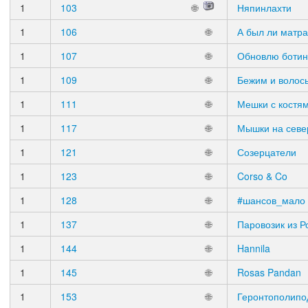
1
103
🌐
Няпинлахти
1
106
🌐
А был ли матр
1
107
🌐
Обновлю ботин
1
109
🌐
Бежим и волос
1
111
🌐
Мешки с костя
1
117
🌐
Мышки на севе
1
121
🌐
Созерцатели
1
123
🌐
Corso & Co
1
128
🌐
#шансов_мало
1
137
🌐
Паровозик из 
1
144
🌐
Hannila
1
145
🌐
Rosas Pandan
1
153
🌐
Геронтополип