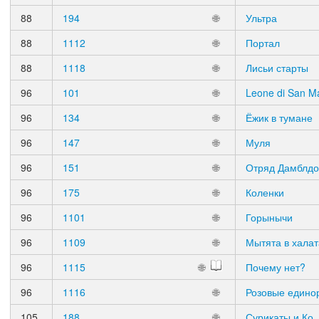
88
194
🌐
Ультра
88
1112
🌐
Портал
88
1118
🌐
Лисьи старты
96
101
🌐
Leone di San M
96
134
🌐
Ёжик в тумане
96
147
🌐
Муля
96
151
🌐
Отряд Дамблд
96
175
🌐
Коленки
96
1101
🌐
Горынычи
96
1109
🌐
Мытята в халат
96
1115
🌐
Почему нет?
96
1116
🌐
Розовые едино
105
188
🌐
Сурикаты и Ко