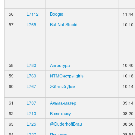
56
L7112
Boogie
11:44
57
L765
But Not Stupid
10:10
58
L780
Ангостура
10:40
59
L769
ИТМОнстры girls
10:18
60
L767
Жёлтый Дом
10:14
61
L737
Альма-матер
09:14
62
L710
В клеточку
08:20
63
L725
@DuderhoffBrau
08:50
64
L727
Пушинка
08:54