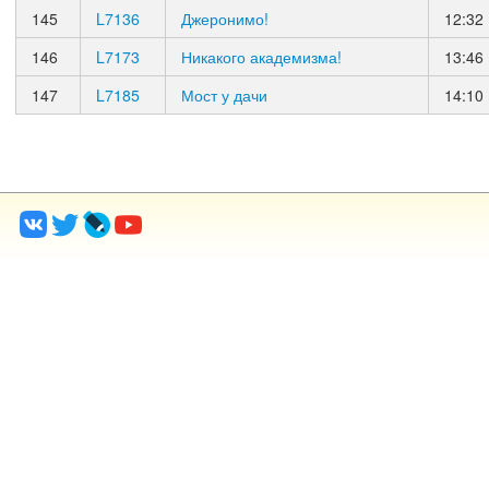
145
L7136
Джеронимо!
12:32
146
L7173
Никакого академизма!
13:46
147
L7185
Мост у дачи
14:10