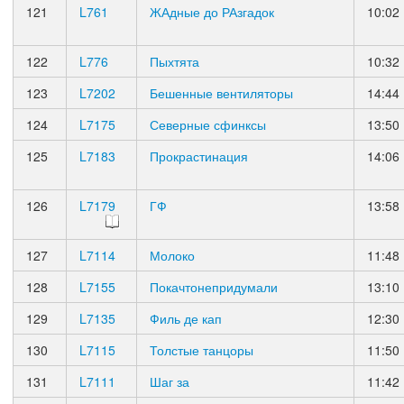
121
L761
ЖАдные до РАзгадок
10:02
122
L776
Пыхтята
10:32
123
L7202
Бешенные вентиляторы
14:44
124
L7175
Северные сфинксы
13:50
125
L7183
Прокрастинация
14:06
126
L7179
ГФ
13:58
127
L7114
Молоко
11:48
128
L7155
Покачтонепридумали
13:10
129
L7135
Филь де кап
12:30
130
L7115
Толстые танцоры
11:50
131
L7111
Шаг за
11:42