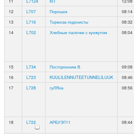
11
L7124
КП
12:08
12
L707
Порошок
08:14
13
L716
Тормоза-гедонисты
08:32
14
L702
Хлебные палочки с кунжутом
08:04
15
L734
Посторонним В
09:08
16
L723
KUULILENNUTEETUNNELILUUK
08:46
17
L728
гуЛЯха
08:56
18
L722
АРБУЭ!!11
08:44