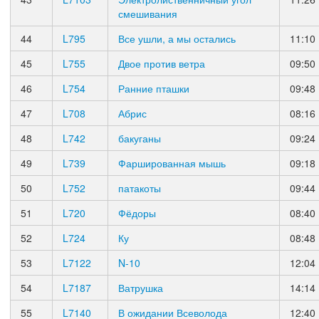
смешивания
44
L795
Все ушли, а мы остались
11:10
45
L755
Двое против ветра
09:50
46
L754
Ранние пташки
09:48
47
L708
Абрис
08:16
48
L742
бакуганы
09:24
49
L739
Фаршированная мышь
09:18
50
L752
патакоты
09:44
51
L720
Фёдоры
08:40
52
L724
Ку
08:48
53
L7122
N-10
12:04
54
L7187
Ватрушка
14:14
55
L7140
В ожидании Всеволода
12:40