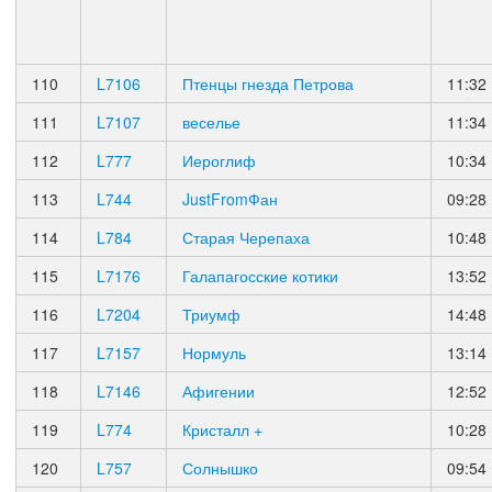
110
L7106
Птенцы гнезда Петрова
11:32
111
L7107
веселье
11:34
112
L777
Иероглиф
10:34
113
L744
JustFromФан
09:28
114
L784
Старая Черепаха
10:48
115
L7176
Галапагосские котики
13:52
116
L7204
Триумф
14:48
117
L7157
Нормуль
13:14
118
L7146
Афигении
12:52
119
L774
Кристалл +
10:28
120
L757
Солнышко
09:54