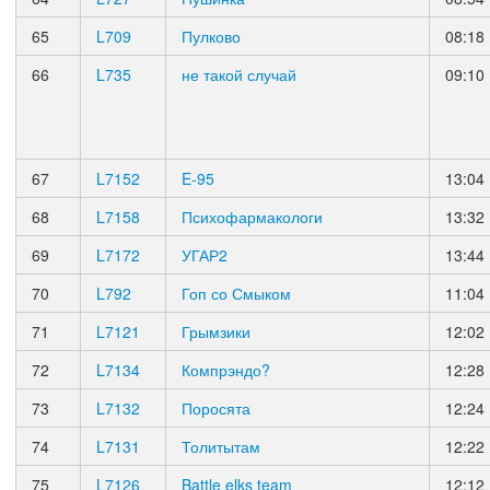
65
L709
Пулково
08:18
66
L735
не такой случай
09:10
67
L7152
E-95
13:04
68
L7158
Психофармакологи
13:32
69
L7172
УГАР2
13:44
70
L792
Гоп со Смыком
11:04
71
L7121
Грымзики
12:02
72
L7134
Компрэндо?
12:28
73
L7132
Поросята
12:24
74
L7131
Толитытам
12:22
75
L7126
Battle elks team
12:12