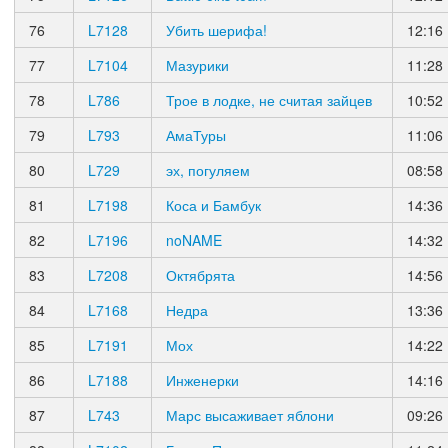
76
L7128
Убить шерифа!
12:16
77
L7104
Мазурики
11:28
78
L786
Трое в лодке, не считая зайцев
10:52
79
L793
АмаТуры
11:06
80
L729
эх, погуляем
08:58
81
L7198
Коса и Бамбук
14:36
82
L7196
noNAME
14:32
83
L7208
Октябрята
14:56
84
L7168
Недра
13:36
85
L7191
Мох
14:22
86
L7188
Инженерки
14:16
87
L743
Марс высаживает яблони
09:26