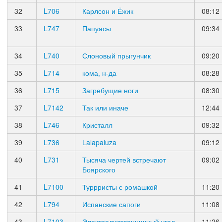
32
L706
Карлсон и Ёжик
08:12
33
L747
Папуасы
09:34
34
L740
Слоновый прыгунчик
09:20
35
L714
кома, н-да
08:28
36
L715
Загребущие ноги
08:30
37
L7142
Так или иначе
12:44
38
L746
Кристалл
09:32
39
L736
Lalapaluza
09:12
40
L731
Тысяча чертей встречают
09:02
Боярского
41
L7100
Туррристы с ромашкой
11:20
42
L794
Испанские сапоги
11:08
43
L7103
Электролиственничный угол
11:26