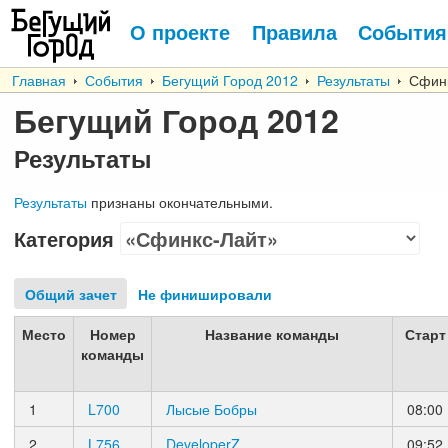
О проекте
Правила
События
Главная
События
Бегущий Город 2012
Результаты
Сфинк
Бегущий Город 2012
Результаты
Результаты
признаны окончательными.
Категория
Общий зачет
Не финишировали
Место
Номер
Название команды
Старт
команды
1
L700
Лысые Бобры
08:00
2
L756
DeveloperZ
09:52