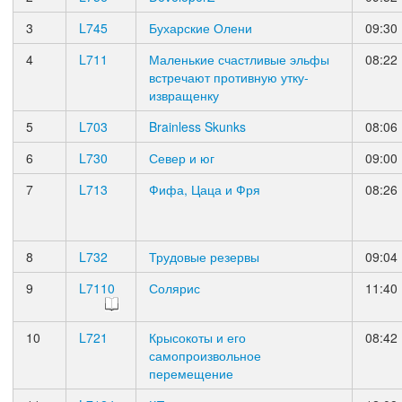
3
L745
Бухарские Олени
09:30
4
L711
Маленькие счастливые эльфы
08:22
встречают противную утку-
извращенку
5
L703
Brainless Skunks
08:06
6
L730
Север и юг
09:00
7
L713
Фифа, Цаца и Фря
08:26
8
L732
Трудовые резервы
09:04
9
L7110
Солярис
11:40
10
L721
Крысокоты и его
08:42
самопроизвольное
перемещение