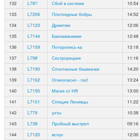
132
L787
Сбой в системе
10:54
133
L7206
Плотоядные бобры
14:52
134
L7123
Дримтим
12:06
135
L7144
Баклажанжики
12:48
136
L7159
Поторопись-ка
13:18
137
L798
Сестрорецкие
11:16
138
L7190
Спонтанные башмачки
14:20
139
L7162
Огнеопасно - газ!
13:24
140
L7150
Магия от НЯ
13:00
141
L7101
Спящие Ленивцы
11:22
142
L779
ухты
10:38
143
L738
Пробный выстрел
09:16
144
L7120
вслух
12:00