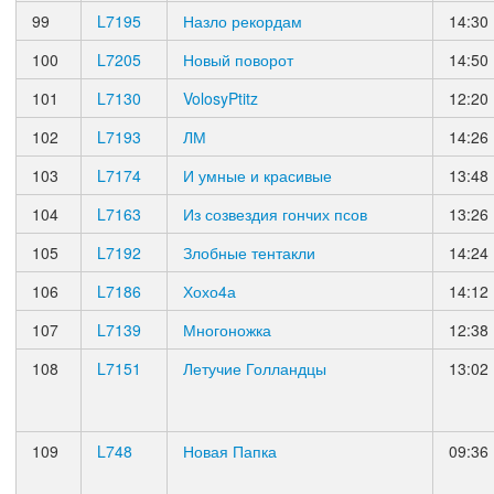
99
L7195
Назло рекордам
14:30
100
L7205
Новый поворот
14:50
101
L7130
VolosyPtitz
12:20
102
L7193
ЛМ
14:26
103
L7174
И умные и красивые
13:48
104
L7163
Из созвездия гончих псов
13:26
105
L7192
Злобные тентакли
14:24
106
L7186
Хохо4а
14:12
107
L7139
Многоножка
12:38
108
L7151
Летучие Голландцы
13:02
109
L748
Новая Папка
09:36