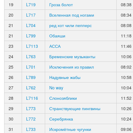
19
L719
Гроза болот
08:38
20
L717
Вселенная под ногами
08:34
21
L704
ред хот чили пепперс
08:08
21
L799
Обаяши
11:18
23
L7113
АССА
11:46
24
L763
Бременские музыканты
10:06
25
L701
Исключения из правил
08:02
26
L789
Надувные жабы
10:58
27
L762
No way
10:04
28
L7116
Слонозяблики
11:52
29
L773
Странствующие пингвины
10:26
30
L772
Серебрянка
10:24
31
L733
Искромётные чугунки
09:06