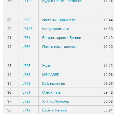
88
L7102
Буду в Пензе - позвоню
11:24
89
L782
системы Ширшнёва
10:44
90
L7105
Кенгурушик и ко
11:30
91
L781
Богини...просто Богини
10:42
92
L760
Похотливые тапочки
10:00
93
L796
Жужа
11:12
94
L788
МЕФАЗЕП
10:56
95
L759
Бубликология
09:58
96
L751
Checkmate
09:42
97
L726
Улитка Леннона
08:52
98
L712
Ёжик в Тумане
08:24