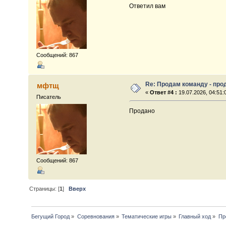
Ответил вам
Сообщений: 867
Re: Продам команду - про
мфтщ
«
Ответ #4 :
19.07.2026, 04:51:
Писатель
Продано
Сообщений: 867
Страницы: [
1
]
Вверх
Бегущий Город
»
Соревнования
»
Тематические игры
»
Главный ход
»
Пр