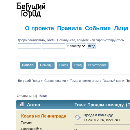
О проекте
Правила
События
Лица
Добро пожаловать,
Гость
. Пожалуйста,
войдите
или
зарегистрируйтесь
.
Начало
Помощь
Поиск
Вход
Регистрация
Бегущий Город
»
Соревнования
»
Тематические игры
»
Главный ход
»
Пр
Страницы: [
1
]
Вниз
Автор
Тема: Продам команду (П
Продам команду
Коала из Ленинграда
«
:
23.06.2026, 10:21:20 »
Тихоня
Сообщений: 49