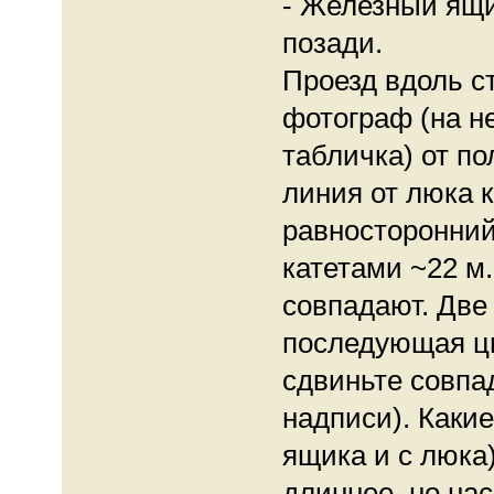
- Железный ящи
позади.
Проезд вдоль с
фотограф (на н
табличка) от п
линия от люка 
равносторонний
катетами ~22 м.
совпадают. Две 
последующая ци
сдвиньте совпа
надписи). Какие
ящика и с люка)
длиннее, но нас