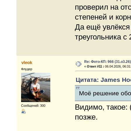
проверил на отс
степеней и корн
Да ещё увлёкся
треугольника с 
Re: Фото-КП: 966 (31.о3.26)
vleok
«
Ответ #11 :
06.04.2026, 06:31
Флудер
Цитата: James Hoo
Моё решение обо
Видимо, такое: 
Сообщений: 300
позже.