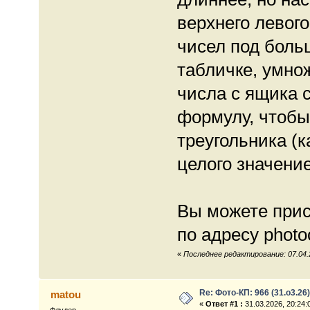
верхнего левог
чисел под боль
табличке, умнож
числа с ящика 
формулу, чтобы
треугольника (к
целого значен
Вы можете прис
по адресу photo
«
Последнее редактирование: 07.04.
Re: Фото-КП: 966 (31.о3.26)
matou
«
Ответ #1 :
31.03.2026, 20:24: