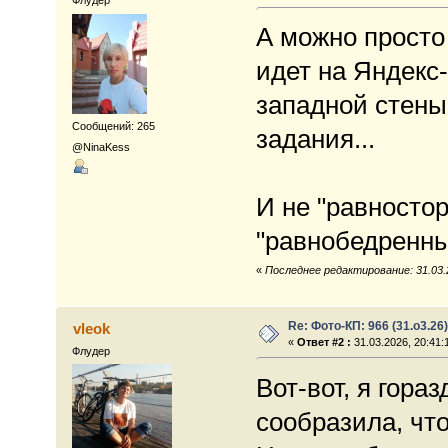
Флудер
А можно просто 
идет на Яндекс
западной стены
Сообщений: 265
задания...
@NinaKess
И не "равносто
"равнобедренный
«
Последнее редактирование: 31.03.2
Re: Фото-КП: 966 (31.о3.26)
vleok
«
Ответ #2 :
31.03.2026, 20:41:
Флудер
Вот-вот, я гора
сообразила, что