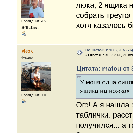
люка, 2 ящика н
собрать треугол
Сообщений: 265
хотя казалось б
@NinaKess
Re: Фото-КП: 966 (31.о3.26)
vleok
«
Ответ #6 :
31.03.2026, 21:18:
Флудер
Цитата: matou от 
У меня одна синяя
ящика на ножках
Сообщений: 300
Ого! А я нашла
таблички, расст
получился... а 