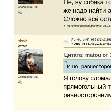
Не, ну собака т
Сообщений: 300
же надо найти 
Сложно всё оста
«
Последнее редактирование: 31.03.2
Re: Фото-КП: 966 (31.о3.26)
vleok
«
Ответ #3 :
31.03.2026, 20:48:
Флудер
Цитата: matou от 
И не "равносторо
Я голову сломал
Сообщений: 300
прямогольный т
равносторонним