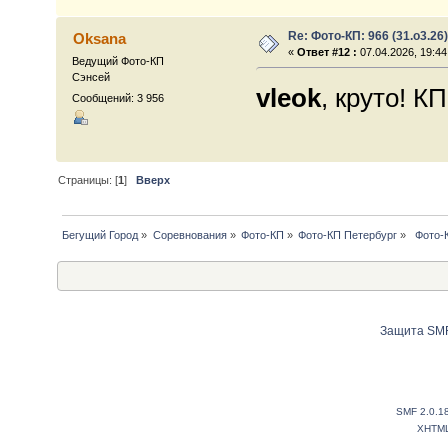
Re: Фото-КП: 966 (31.о3.26)
Oksana
«
Ответ #12 :
07.04.2026, 19:44
Ведущий Фото-КП
Сэнсей
vleok
, круто! К
Сообщений: 3 956
Страницы: [
1
]
Вверх
Бегущий Город
»
Соревнования
»
Фото-КП
»
Фото-КП Петербург
»
 Фото-К
Защита SMF
SMF 2.0.1
XHTM