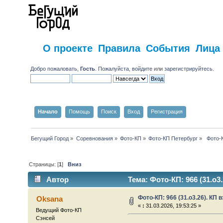
О проекте
Правила
События
Лица
Добро пожаловать,
Гость
. Пожалуйста,
войдите
или
зарегистрируйтесь
.
Начало
Помощь
Поиск
Вход
Регистрация
Бегущий Город
»
Соревнования
»
Фото-КП
»
Фото-КП Петербург
»
 Фото-К
Страницы: [
1
]
Вниз
Автор
Тема: Фото-КП: 966 (31.о3.
Фото-КП: 966 (31.о3.26). КП в
Oksana
«
:
31.03.2026, 19:53:25 »
Ведущий Фото-КП
Сэнсей