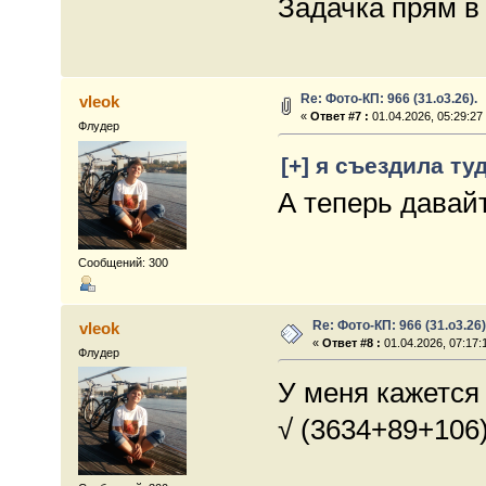
Задачка прям в
Re: Фото-КП: 966 (31.о3.26).
vleok
«
Ответ #7 :
01.04.2026, 05:29:27
Флудер
[+] я съездила ту
А теперь давай
Сообщений: 300
Re: Фото-КП: 966 (31.о3.26)
vleok
«
Ответ #8 :
01.04.2026, 07:17:
Флудер
У меня кажется
√ (3634+89+106)