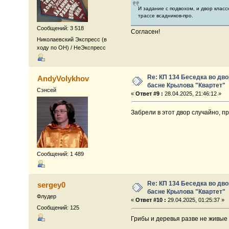
И задание с подвохом, и двор клас
трассе всадников-про.
Сообщений: 3 518
Согласен!
Николаевский Экспресс (в
ходу по ОН) / НеЭкспресс
Re: КП 134 Беседка во дв
AndyVolykhov
басне Крылова "Квартет"
Сэнсей
«
Ответ #9 :
28.04.2025, 21:46:12 »
Забрели в этот двор случайно, пр
Сообщений: 1 489
Re: КП 134 Беседка во дв
sergey0
басне Крылова "Квартет"
Флудер
«
Ответ #10 :
29.04.2025, 01:25:37 »
Сообщений: 125
Грибы и деревья разве не живые