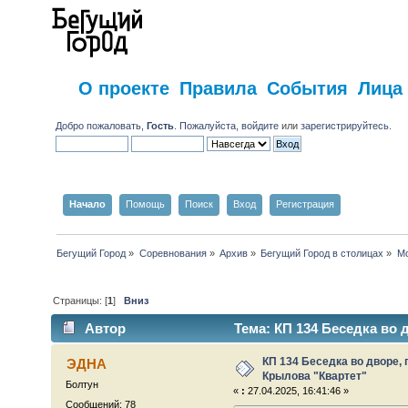
О проекте
Правила
События
Лица
Добро пожаловать,
Гость
. Пожалуйста,
войдите
или
зарегистрируйтесь
.
Начало
Помощь
Поиск
Вход
Регистрация
Бегущий Город
»
Соревнования
»
Архив
»
Бегущий Город в столицах
»
Мо
Страницы: [
1
]
Вниз
Автор
Тема: КП 134 Беседка во 
9929 раз)
КП 134 Беседка во дворе,
ЭДНА
Крылова "Квартет"
Болтун
«
:
27.04.2025, 16:41:46 »
Сообщений: 78