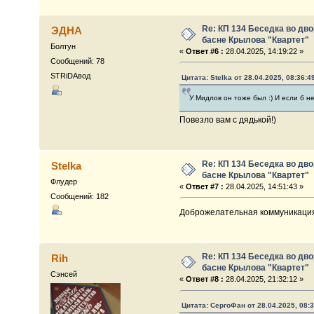
Re: КП 134 Беседка во дв
ЭДНА
басне Крылова "Квартет"
Болтун
«
Ответ #6 :
28.04.2025, 14:19:22 »
Сообщений: 78
STRiDAвод
Цитата: Stelka от 28.04.2025, 08:36:4
У Мидлов он тоже был :) И если б н
Повезло вам с дядькой!)
Re: КП 134 Беседка во дв
Stelka
басне Крылова "Квартет"
Флудер
«
Ответ #7 :
28.04.2025, 14:51:43 »
Сообщений: 182
Доброжелательная коммуникация 
Re: КП 134 Беседка во дв
Rih
басне Крылова "Квартет"
Сэнсей
«
Ответ #8 :
28.04.2025, 21:32:12 »
Цитата: СергоФан от 28.04.2025, 08:3