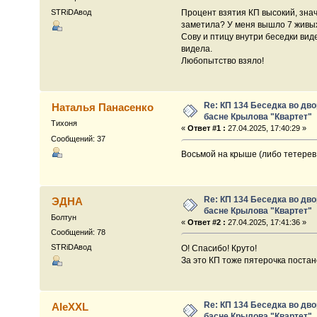
STRiDAвод
Процент взятия КП высокий, знач
заметила? У меня вышло 7 живых
Сову и птицу внутри беседки вид
видела.
Любопытство взяло!
Re: КП 134 Беседка во дв
Наталья Панасенко
басне Крылова "Квартет"
Тихоня
«
Ответ #1 :
27.04.2025, 17:40:29 »
Сообщений: 37
Восьмой на крыше (либо тетерев 
Re: КП 134 Беседка во дв
ЭДНА
басне Крылова "Квартет"
Болтун
«
Ответ #2 :
27.04.2025, 17:41:36 »
Сообщений: 78
STRiDAвод
О! Спасибо! Круто!
За это КП тоже пятерочка постан
Re: КП 134 Беседка во дв
AleXXL
басне Крылова "Квартет"