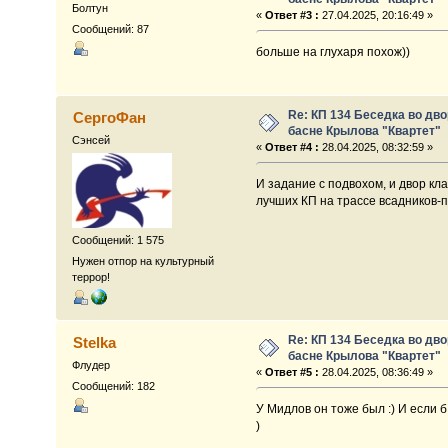
Болтун
«
Ответ #3 :
27.04.2025, 20:16:49 »
Сообщений: 87
больше на глухаря похож))
Re: КП 134 Беседка во дв
СергоФан
басне Крылова "Квартет"
Сэнсей
«
Ответ #4 :
28.04.2025, 08:32:59 »
И задание с подвохом, и двор к
лучших КП на трассе всадников-п
Сообщений: 1 575
Нужен отпор на культурный
террор!
Re: КП 134 Беседка во дв
Stelka
басне Крылова "Квартет"
Флудер
«
Ответ #5 :
28.04.2025, 08:36:49 »
Сообщений: 182
У Мидлов он тоже был :) И если 
)