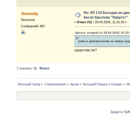
Re: КП 134 Беседка во дв
Awoody
басне Крылова "Квартет"
Писатель
«
Ответ #11 :
29.04.2025, 11:31:26 »
Сообщений: 887
Цитата: sergey0 от 29.04.2025, 01:25
рибы и деревья разве не живые сущ
существа ли?
Страницы: [
1
]
Вверх
Бегущий Город
»
Соревнования
»
Архив
»
Бегущий Город в столицах
»
Мо
Защита SMF