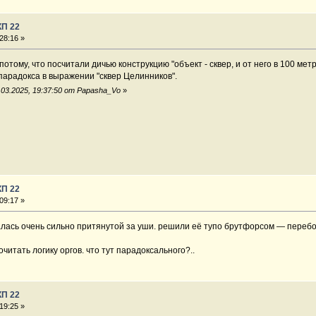
КП 22
28:16 »
тому, что посчитали дичью конструкцию "объект - сквер, и от него в 100 метр
парадокса в выражении "сквер Целинников".
03.2025, 19:37:50 от Papasha_Vo
»
КП 22
09:17 »
залась очень сильно притянутой за уши. решили её тупо брутфорсом — перебо
читать логику оргов. что тут парадоксального?..
КП 22
19:25 »