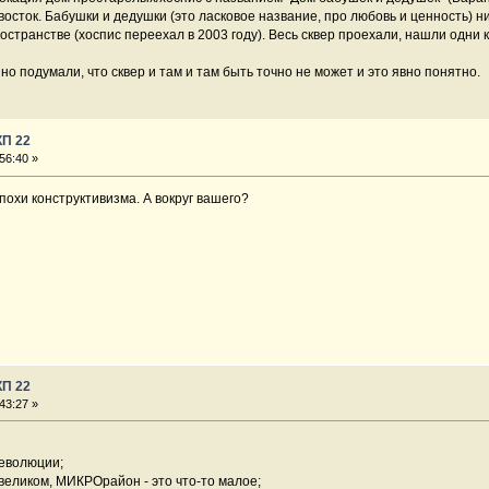
осток. Бабушки и дедушки (это ласковое название, про любовь и ценность) ни
остранстве (хоспис переехал в 2003 году). Весь сквер проехали, нашли одни 
но подумали, что сквер и там и там быть точно не может и это явно понятно.
КП 22
56:40 »
эпохи конструктивизма. А вокруг вашего?
КП 22
43:27 »
Революции;
 великом, МИКРОрайон - это что-то малое;