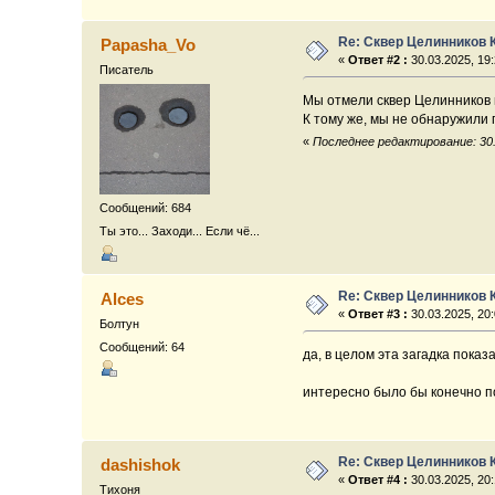
Re: Сквер Целинников 
Papasha_Vo
«
Ответ #2 :
30.03.2025, 19:
Писатель
Мы отмели сквер Целинников по
К тому же, мы не обнаружили 
«
Последнее редактирование: 30.
Сообщений: 684
Ты это... Заходи... Если чё...
Re: Сквер Целинников 
Alces
«
Ответ #3 :
30.03.2025, 20:
Болтун
Сообщений: 64
да, в целом эта загадка пока
интересно было бы конечно по
Re: Сквер Целинников 
dashishok
«
Ответ #4 :
30.03.2025, 20:
Тихоня