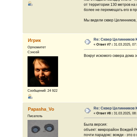
от территории 130 метров на в
более не перемещать его в пр
Мы видели сквер Целинников, 
Re: Сквер Целинников 
Игрик
«
Ответ #7 :
31.03.2025, 07:
Оргкомитет
Сэнсей
Вокруг искомого сквера дома 
Сообщений: 24 922
Re: Сквер Целинников 
Papasha_Vo
«
Ответ #8 :
31.03.2025, 08:
Писатель
Была версия:
объект: микрорайон Вождей 
почти парадокс: вожди - это о