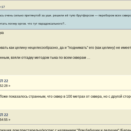
9:17
лась очень сильно притянутой за уши. решили её тупо брутфорсом — перебором всех сквер
ать логику оргов. что тут парадоксального?..
дка
вать как целину нецелесообразно, да и "поднимать" его (как целину) не имеет
нным, взяли отгадку методом тыка по всем скверам …
КП 22
52:28 »
Тоже показалось странным, что сквер в 100 метрах от сквера, но с другой стор
КП 22
54:55 »
локация дом престарелых/хоспис с названием "Дом бабушек и дедушек" (Баран