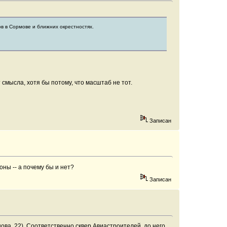
ов в Сормове и ближних окрестностях.
 смысла, хотя бы потому, что масштаб не тот.
Записан
оны -- а почему бы и нет?
Записан
ова, 22). Соответственно сквер Авиастроителей, до него