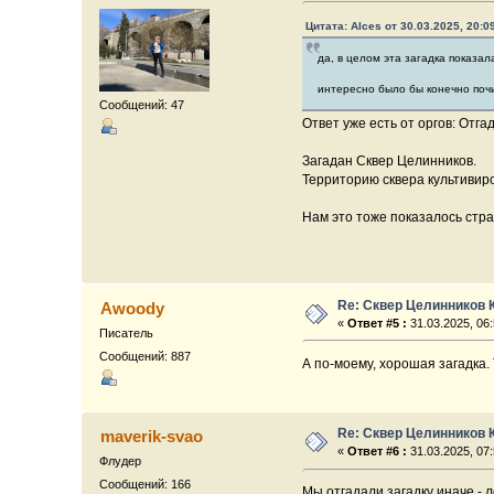
Цитата: Alces от 30.03.2025, 20:0
да, в целом эта загадка показа
интересно было бы конечно почит
Сообщений: 47
Ответ уже есть от оргов: Отга
Загадан Сквер Целинников.
Территорию сквера культивиро
Нам это тоже показалось стра
Re: Сквер Целинников 
Awoody
«
Ответ #5 :
31.03.2025, 06:
Писатель
Сообщений: 887
А по-моему, хорошая загадка. 
Re: Сквер Целинников 
maverik-svao
«
Ответ #6 :
31.03.2025, 07:
Флудер
Сообщений: 166
Мы отгадали загадку иначе - 