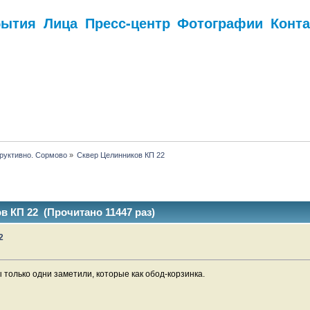
бытия
Лица
Пресс-центр
Фотографии
Конт
.
руктивно. Сормово
»
Сквер Целинников КП 22
 КП 22 (Прочитано 11447 раз)
2
 только одни заметили, которые как обод-корзинка.