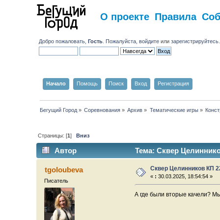
О проекте
Правила
Со
Добро пожаловать,
Гость
. Пожалуйста,
войдите
или
зарегистрируйтесь
Начало
Помощь
Поиск
Вход
Регистрация
Бегущий Город
»
Соревнования
»
Архив
»
Тематические игры
»
Конст
Страницы: [
1
]
Вниз
Автор
Тема: Сквер Целинников
Сквер Целинников КП 2
tgoloubeva
«
:
30.03.2025, 18:54:54 »
Писатель
А где были вторые качели? Мы