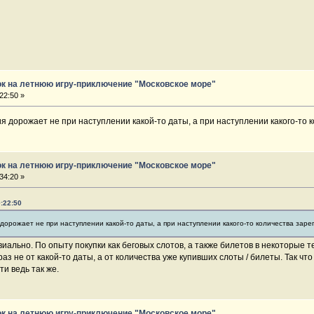
ок на летнюю игру-приключение "Московское море"
22:50 »
я дорожает не при наступлении какой-то даты, а при наступлении какого-то 
ок на летнюю игру-приключение "Московское море"
34:20 »
9:22:50
дорожает не при наступлении какой-то даты, а при наступлении какого-то количества зар
виально. По опыту покупки как беговых слотов, а также билетов в некоторые 
аз не от какой-то даты, а от количества уже купивших слоты / билеты. Так ч
и ведь так же.
ок на летнюю игру-приключение "Московское море"