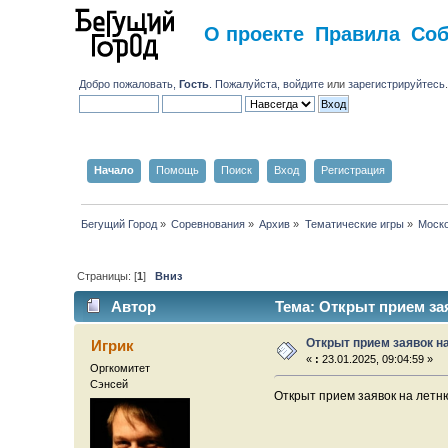
О проекте
Правила
Со
Добро пожаловать,
Гость
. Пожалуйста,
войдите
или
зарегистрируйтесь
Начало
Помощь
Поиск
Вход
Регистрация
Бегущий Город
»
Соревнования
»
Архив
»
Тематические игры
»
Моско
Страницы: [
1
]
Вниз
Автор
Тема: Открыт прием за
Открыт прием заявок н
Игрик
«
:
23.01.2025, 09:04:59 »
Оргкомитет
Сэнсей
Открыт прием заявок на летн