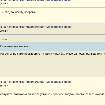
04:47 »
 БГ это, по-моему, впервые.
ок на летнюю игру-приключение "Московское море"
00:51 »
8:04:47
Г это, по-моему, впервые.
 цены, но само повышение на таких играх было всегда - если раньше платиш
ок на летнюю игру-приключение "Московское море"
55:36 »
жалуйста, возможно ли как-то ускорить процесс получения стартового комплек