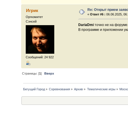
Re: Открыт прием заяв
Игрик
«
Ответ #6 :
06.06.2025, 06:
Оргкомитет
Сэнсей
DariaDmi
точно не на форуме
В программе и приложении ук
Сообщений: 24 922
Страницы: [
1
]
Вверх
Бегущий Город
»
Соревнования
»
Архив
»
Тематические игры
»
Моско