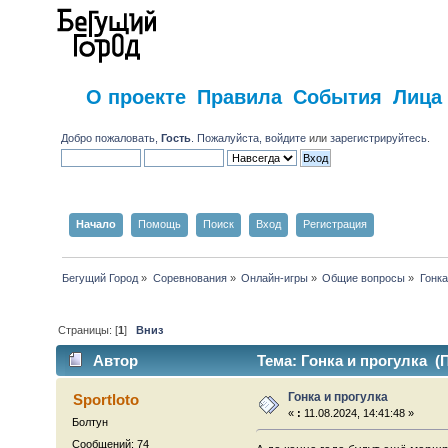
О проекте
Правила
События
Лица
Добро пожаловать,
Гость
. Пожалуйста,
войдите
или
зарегистрируйтесь
.
Начало
Помощь
Поиск
Вход
Регистрация
Бегущий Город
»
Соревнования
»
Онлайн-игры
»
Общие вопросы
»
Гонка
Страницы: [
1
]
Вниз
Автор
Тема: Гонка и прогулка (
Гонка и прогулка
Sportloto
«
:
11.08.2024, 14:41:48 »
Болтун
Сообщений: 74