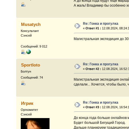
А до конца года будут ещё марш
А жаль! Владимир бы особенно х
Re: Гонка и прогулка
Musatych
«
Ответ #1 :
12.08.2024, 08:24:
Консультант
Сэнсей
Магистральная экспедиция до 30 
Сообщений: 9 012
Re: Гонка и прогулка
Sportloto
«
Ответ #2 :
12.08.2024, 16:52:
Болтун
Сообщений: 74
Магистральная экспедиция онлайн
сделали... Хочется, чтобы было, 
Re: Гонка и прогулка
Игрик
«
Ответ #3 :
12.08.2024, 16:54:
Оргкомитет
Сэнсей
До конца года больше онлайнов 
Будет большой Бегущий Город.
Дальше планируем традиционную