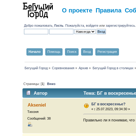
О проекте
Правила
Со
Добро пожаловать,
Гость
. Пожалуйста,
войдите
или
зарегистрируйтесь
Начало
Помощь
Поиск
Вход
Регистрация
Бегущий Город
»
Соревнования
»
Архив
»
Бегущий Город в столицах
Страницы: [
1
]
Вниз
Автор
Тема: БГ в воскресенье
БГ в воскресенье?
Akseniel
«
:
25.07.2023, 09:34:30 »
Тихоня
Сообщений: 38
Правильно ли я понимаю, что 