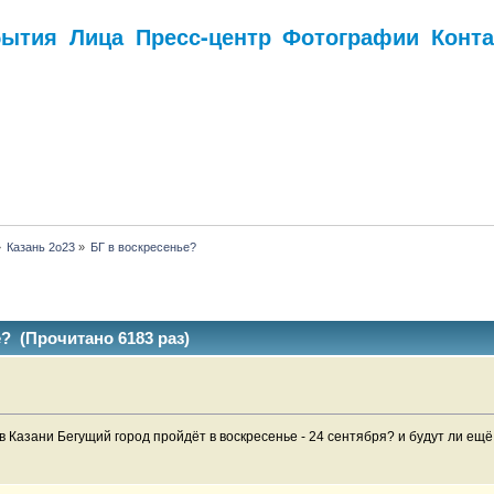
бытия
Лица
Пресс-центр
Фотографии
Конт
.
»
Казань 2о23
»
БГ в воскресенье?
? (Прочитано 6183 раз)
в Казани Бегущий город пройдёт в воскресенье - 24 сентября? и будут ли ещ