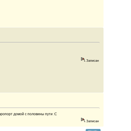
Записан
эропорт домой с половины пути :C
Записан