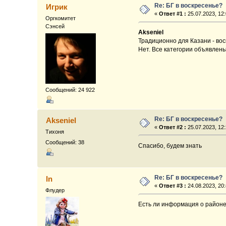
Re: БГ в воскресенье?
Игрик
«
Ответ #1 :
25.07.2023, 12:
Оргкомитет
Сэнсей
Akseniel
Традиционно для Казани - вос
Нет. Все категории объявлены
Сообщений: 24 922
Re: БГ в воскресенье?
Akseniel
«
Ответ #2 :
25.07.2023, 12:
Тихоня
Сообщений: 38
Спасибо, будем знать
Re: БГ в воскресенье?
ln
«
Ответ #3 :
24.08.2023, 20:
Флудер
Есть ли информация о районе