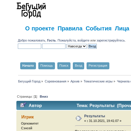
О проекте
Правила
События
Лица
Добро пожаловать,
Гость
. Пожалуйста,
войдите
или
зарегистрируйтесь
.
Начало
Помощь
Поиск
Вход
Регистрация
Бегущий Город
»
Соревнования
»
Архив
»
Тематические игры
»
Чернила 
Страницы: [
1
]
Вниз
Автор
Тема: Результаты (Прочи
Результаты
Игрик
«
:
31.10.2021, 19:41:07 »
Оргкомитет
Сэнсей