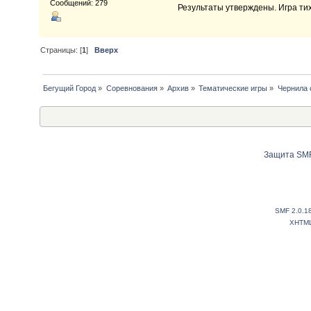
Сообщений: 279
Результаты утверждены. Игра ти
Страницы: [
1
]
Вверх
Бегущий Город
»
Соревнования
»
Архив
»
Тематические игры
»
Чернила 
Защита SMF
SMF 2.0.1
XHTM