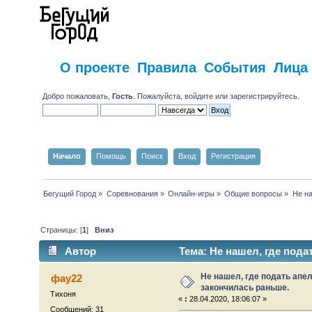
О проекте
Правила
События
Лица
Добро пожаловать,
Гость
. Пожалуйста,
войдите
или
зарегистрируйтесь
.
Начало
Помощь
Поиск
Вход
Регистрация
Бегущий Город
»
Соревнования
»
Онлайн-игры
»
Общие вопросы
»
Не на
Страницы: [
1
]
Вниз
Автор
Тема: Не нашел, где пода
раз)
Не нашел, где подать апе
фау22
закончилась раньше.
Тихоня
«
:
28.04.2020, 18:06:07 »
Сообщений: 31