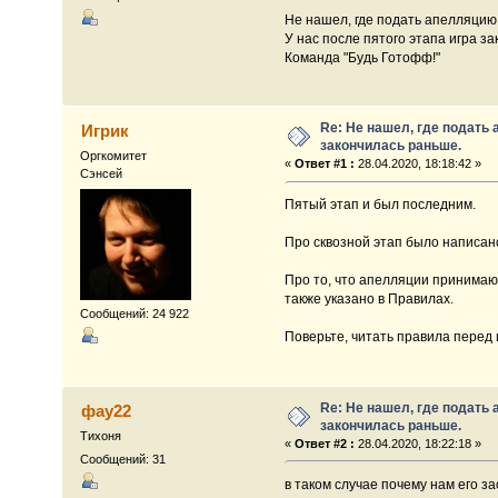
Не нашел, где подать апелляцию
У нас после пятого этапа игра за
Команда "Будь Готофф!"
Re: Не нашел, где подать
Игрик
закончилась раньше.
Оргкомитет
«
Ответ #1 :
28.04.2020, 18:18:42 »
Сэнсей
Пятый этап и был последним.
Про сквозной этап было написано
Про то, что апелляции принимаю
также указано в Правилах.
Сообщений: 24 922
Поверьте, читать правила перед 
Re: Не нашел, где подать
фау22
закончилась раньше.
Тихоня
«
Ответ #2 :
28.04.2020, 18:22:18 »
Сообщений: 31
в таком случае почему нам его з