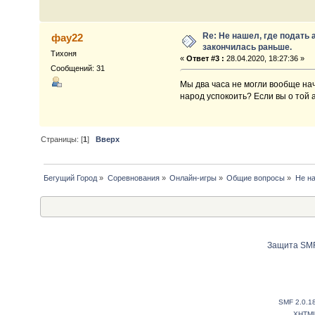
Re: Не нашел, где подать
фау22
закончилась раньше.
Тихоня
«
Ответ #3 :
28.04.2020, 18:27:36 »
Сообщений: 31
Мы два часа не могли вообще нача
народ успокоить? Если вы о той а
Страницы: [
1
]
Вверх
Бегущий Город
»
Соревнования
»
Онлайн-игры
»
Общие вопросы
»
Не на
Защита SMF
SMF 2.0.1
XHTM