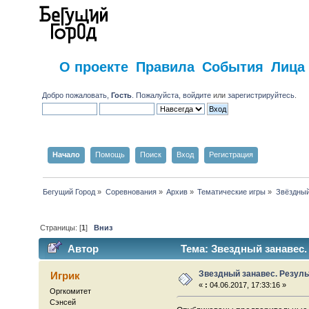
О проекте
Правила
События
Лица
Добро пожаловать,
Гость
. Пожалуйста,
войдите
или
зарегистрируйтесь
.
Начало
Помощь
Поиск
Вход
Регистрация
Бегущий Город
»
Соревнования
»
Архив
»
Тематические игры
»
Звёздный
Страницы: [
1
]
Вниз
Автор
Тема: Звездный занавес.
Звездный занавес. Резуль
Игрик
«
:
04.06.2017, 17:33:16 »
Оргкомитет
Сэнсей