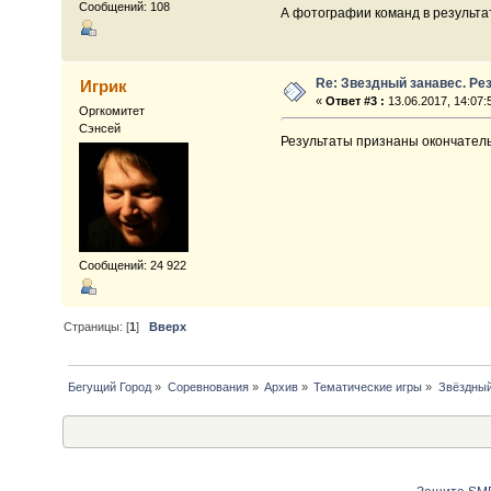
Сообщений: 108
А фотографии команд в результат
Re: Звездный занавес. Ре
Игрик
«
Ответ #3 :
13.06.2017, 14:07:
Оргкомитет
Сэнсей
Результаты признаны окончател
Сообщений: 24 922
Страницы: [
1
]
Вверх
Бегущий Город
»
Соревнования
»
Архив
»
Тематические игры
»
Звёздный