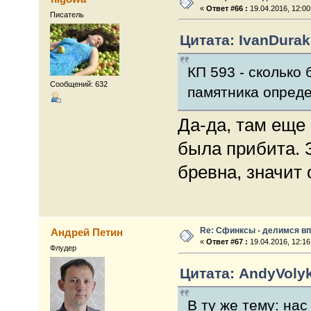
«
Ответ #66 :
19.04.2016, 12:00
Писатель
Цитата: IvanDurak 
КП 593 - сколько
Сообщений: 632
памятника опреде
Да-да, там еще
была прибита. 
бревна, значит 
Re: Сфинксы - делимся в
Андрей Петин
«
Ответ #67 :
19.04.2016, 12:16
Флудер
Цитата: AndyVolyk
В ту же тему: на