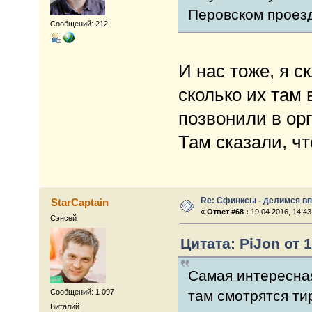
Перовском проезд
Сообщений: 212
И нас тоже, я с
сколько их там
позвонили в орг
Там сказали, ч
Re: Сфинксы - делимся в
StarCaptain
«
Ответ #68 :
19.04.2016, 14:43
Сэнсей
Цитата: PiJon от 1
Самая интересная
Сообщений: 1 097
там смотрятся ти
Виталий