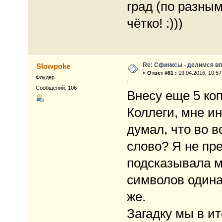
град (по разным
чётко! :)))
Re: Сфинксы - делимся в
Slowpoke
«
Ответ #61 :
19.04.2016, 10:57
Флудер
Сообщений: 106
Внесу еще 5 ко
Коллеги, мне ин
думал, что во в
слово? Я не пре
подсказывала м
символов одина
же.
Загадку мы в ит