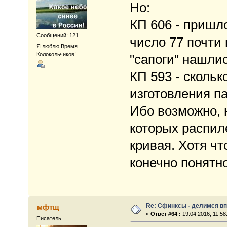
Но:
КП 606 - пришл
Сообщений: 121
число 77 почти 
Я люблю Время
Колокольчиков!
"сапоги" нашлис
КП 593 - сколь
изготовления п
Ибо возможно, 
которых распил
кривая. Хотя ч
конечно понятно
Re: Сфинксы - делимся в
мфтщ
«
Ответ #64 :
19.04.2016, 11:58
Писатель