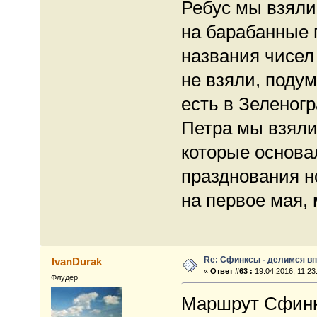
Ребус мы взяли,
на барабанные 
названия чисел
не взяли, подум
есть в Зеленогр
Петра мы взяли
которые основа
празднования н
на первое мая, 
Re: Сфинксы - делимся в
IvanDurak
«
Ответ #63 :
19.04.2016, 11:23
Флудер
Маршрут Сфинк