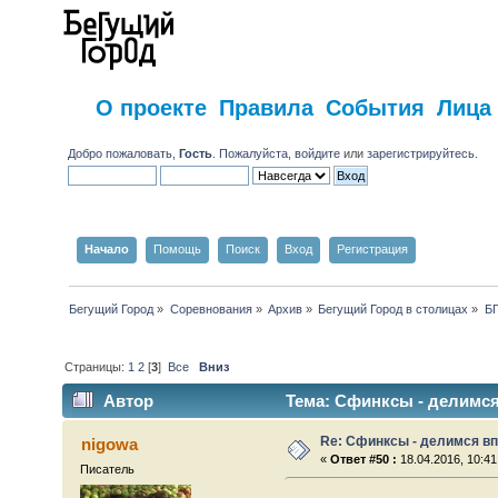
О проекте
Правила
События
Лица
Добро пожаловать,
Гость
. Пожалуйста,
войдите
или
зарегистрируйтесь
.
Начало
Помощь
Поиск
Вход
Регистрация
Бегущий Город
»
Соревнования
»
Архив
»
Бегущий Город в столицах
»
Б
Страницы:
1
2
[
3
]
Все
Вниз
Автор
Тема: Сфинксы - делимся
Re: Сфинксы - делимся в
nigowa
«
Ответ #50 :
18.04.2016, 10:41
Писатель