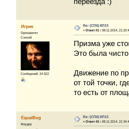
переезда :)
Re: (СПб) КП15
Игрик
«
Ответ #1 :
08.11.2014, 21:20:
Оргкомитет
Сэнсей
Призма уже сто
Это была чисто
Движение по пр
Сообщений: 24 922
от той точки, г
то есть от пло
Re: (СПб) КП15
EqualBog
«
Ответ #2 :
08.11.2014, 21:34:
Флудер