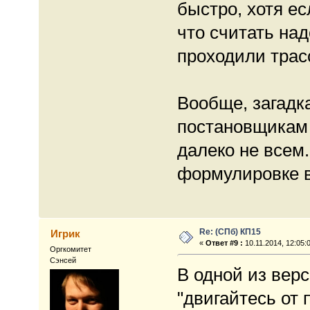
быстро, хотя ес
что считать над
проходили трас
Вообще, загадк
постановщикам з
далеко не всем
формулировке в
Re: (СПб) КП15
Игрик
«
Ответ #9 :
10.11.2014, 12:05:
Оргкомитет
Сэнсей
В одной из вер
"двигайтесь от 