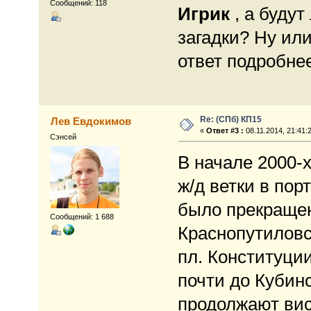
Сообщений: 118
Игрик
, а будут
загадки? Ну или
ответ подробне
Re: (СПб) КП15
Лев Евдокимов
«
Ответ #3 :
08.11.2014, 21:41:
Сэнсей
В начале 2000-х
ж/д ветки в пор
было прекращен
Сообщений: 1 688
Краснопутиловс
пл. Конституции
почти до Кубин
продолжают вис