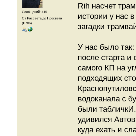
Rih насчет тра
Сообщений: 415
истории у нас в
От Рассвета до Просвета
(P706)
загадки трамва
У нас было так:
после старта и 
самого КП на уг
подходящих сто
Краснопутиловс
водоканала с бу
были табличкИ.
удивился Автов
куда ехать и сл