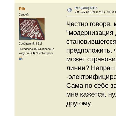
Re: (СПб) КП15
Rih
«
Ответ #6 :
09.11.2014, 09:08:
Сэнсей
Честно говоря, 
"модернизация 
становившегос
Сообщений: 3 518
предположить, 
Николаевский Экспресс (в
ходу по ОН) / НеЭкспресс
может странови
линии? Напраши
-электрифициро
Сама по себе з
мне кажется, ну
другому.