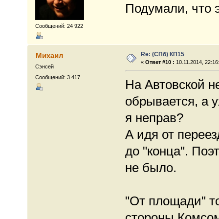
Подумали, что э
Сообщений: 24 922
Re: (СПб) КП15
Михаил
«
Ответ #10 :
10.11.2014, 22:16
Сэнсей
Сообщений: 3 417
На Автовской не
обрывается, а у
я неправ?
А идя от переез
до "конца". Поэ
не было.
"От площади" т
стороны Комсом