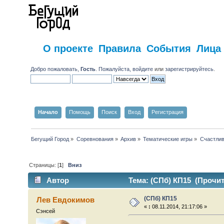
О проекте
Правила
События
Лица
Добро пожаловать,
Гость
. Пожалуйста,
войдите
или
зарегистрируйтесь
.
Начало
Помощь
Поиск
Вход
Регистрация
Бегущий Город
»
Соревнования
»
Архив
»
Тематические игры
»
Счастлив
Страницы: [
1
]
Вниз
Автор
Тема: (СПб) КП15 (Прочит
(СПб) КП15
Лев Евдокимов
«
:
08.11.2014, 21:17:06 »
Сэнсей