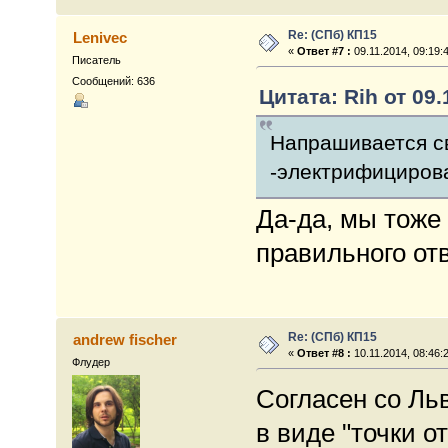
Re: (СПб) КП15
Lenivec
«
Ответ #7 :
09.11.2014, 09:19:
Писатель
Сообщений: 636
Цитата: Rih от 09.
Напрашивается св
-электрифицирова
Да-да, мы тоже 
правильного отв
Re: (СПб) КП15
andrew fischer
«
Ответ #8 :
10.11.2014, 08:46:
Флудер
Согласен со Ль
в виде "точки о