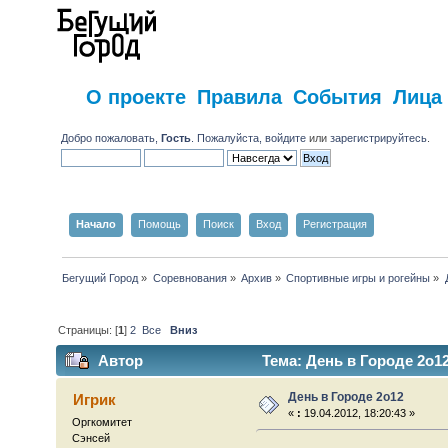
О проекте
Правила
События
Лица
Добро пожаловать,
Гость
. Пожалуйста,
войдите
или
зарегистрируйтесь
.
Начало
Помощь
Поиск
Вход
Регистрация
Бегущий Город
»
Соревнования
»
Архив
»
Спортивные игры и рогейны
»
Страницы: [
1
]
2
Все
Вниз
Автор
Тема: День в Городе 2о12
День в Городе 2о12
Игрик
«
:
19.04.2012, 18:20:43 »
Оргкомитет
Сэнсей