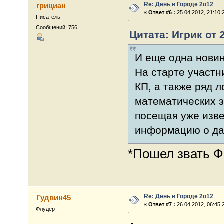
Re: День в Городе 2о12
грициан
«
Ответ #6 :
25.04.2012, 21:10:
Писатель
Сообщений: 756
Цитата: Игрик от 2
И еще одна новинк
На старте участн
КП, а также ряд л
математических 
посещая уже изве
информацию о да
*Пошел звать Ф
Re: День в Городе 2о12
Гудвин45
«
Ответ #7 :
26.04.2012, 06:45:
Флудер