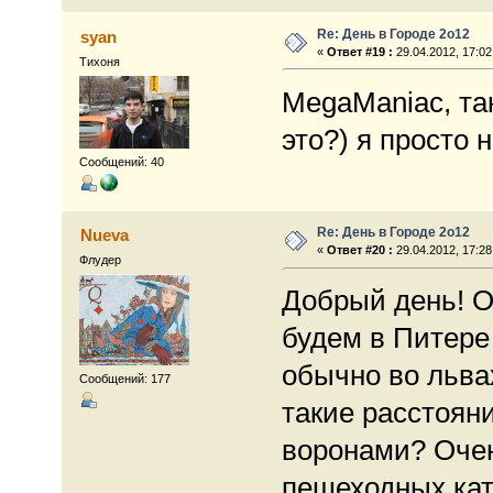
Re: День в Городе 2о12
syan
«
Ответ #19 :
29.04.2012, 17:02
Тихоня
MegaManiac, та
это?) я просто 
Сообщений: 40
Re: День в Городе 2о12
Nueva
«
Ответ #20 :
29.04.2012, 17:28
Флудер
Добрый день! О
будем в Питере
обычно во льва
Сообщений: 177
такие расстоян
воронами? Очен
пешеходных кате