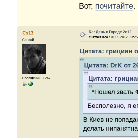
Вот,
почитайте
,
Re: День в Городе 2о12
Cs13
«
Ответ #24 :
01.05.2012, 23:25
Сэнсей
Цитата: грициан о
Цитата: DrK от 2
Цитата: грициан
Сообщений: 1 247
*Пошел звать 
Бесполезно, я ег
В Киев не попада
делать нипанятна.