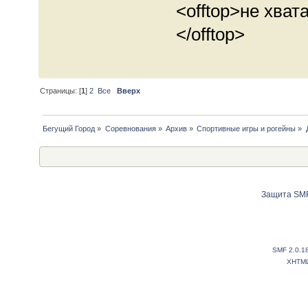
<offtop>не хва
</offtop>
Страницы: [
1
]
2
Все
Вверх
Бегущий Город
»
Соревнования
»
Архив
»
Спортивные игры и рогейны
»
Защита SMF
SMF 2.0.1
XHTM