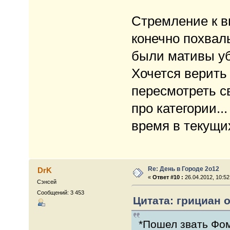
Стремление к в
конечно похваль
были мативы уб
Хочется верить 
пересмотреть с
про категории..
время в текущи
Re: День в Городе 2о12
DrK
«
Ответ #10 :
26.04.2012, 10:52
Сэнсей
Сообщений: 3 453
Цитата: грициан о
*Пошел звать Фом