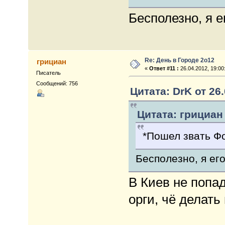
Бесполезно, я ег
Re: День в Городе 2о12
грициан
«
Ответ #11 :
26.04.2012, 19:00
Писатель
Сообщений: 756
Цитата: DrK от 26.
Цитата: грициан 
*Пошел звать Фо
Бесполезно, я его
В Киев не попа
орги, чё делать 