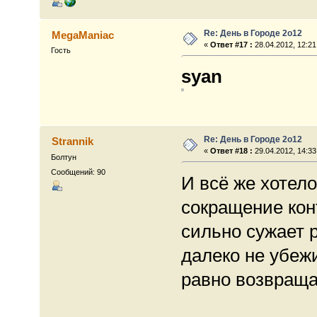
Re: День в Городе 2о12
MegaManiac
«
Ответ #17 :
28.04.2012, 12:21
Гость
syan
Re: День в Городе 2о12
Strannik
«
Ответ #18 :
29.04.2012, 14:33
Болтун
Сообщений: 90
И всё же хотело
сокращение кон
сильно сужает р
далеко не убеж
равно возвраща