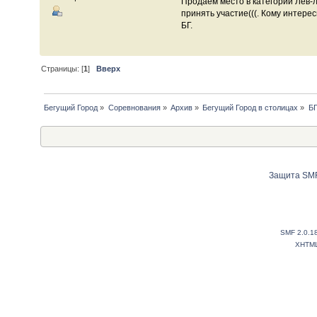
Продаем место в категории Лев-
принять участие(((. Кому интере
БГ.
Страницы: [
1
]
Вверх
Бегущий Город
»
Соревнования
»
Архив
»
Бегущий Город в столицах
»
Б
Защита SMF
SMF 2.0.1
XHTM