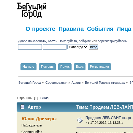
О проекте
Правила
События
Лица
Добро пожаловать,
Гость
. Пожалуйста,
войдите
или
зарегистрируйтесь
.
Начало
Помощь
Поиск
Вход
Регистрация
Бегущий Город
»
Соревнования
»
Архив
»
Бегущий Город в столицах
»
Б
Страницы: [
1
]
Вниз
Автор
Тема: Продаем ЛЕВ-ЛАЙТ с
Продаем ЛЕВ-ЛАЙТ старт 
Юлия-Дримеры
«
:
17.04.2012, 13:13:33 »
Наблюдатель
Сообщений: 4