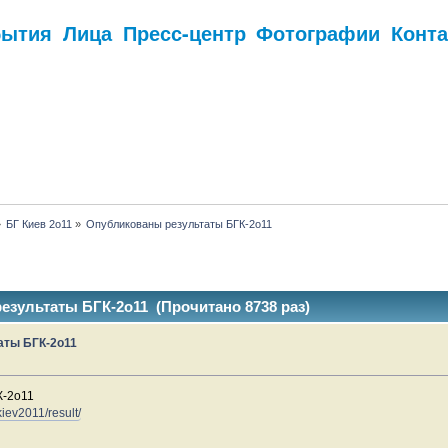
бытия
Лица
Пресс-центр
Фотографии
Конт
.
»
БГ Киев 2о11
»
Опубликованы результаты БГК-2о11
зультаты БГК-2о11 (Прочитано 8738 раз)
аты БГК-2о11
К-2о11
kiev2011/result/