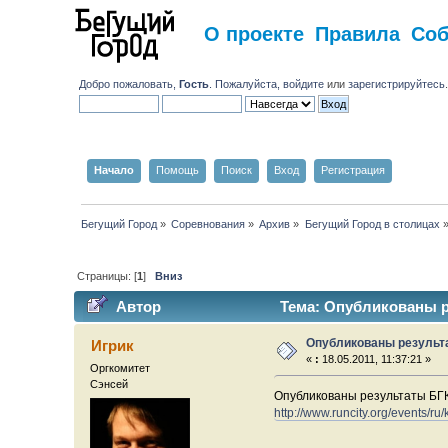
О проекте
Правила
Со
Добро пожаловать,
Гость
. Пожалуйста,
войдите
или
зарегистрируйтесь
Начало
Помощь
Поиск
Вход
Регистрация
Бегущий Город
»
Соревнования
»
Архив
»
Бегущий Город в столицах
Страницы: [
1
]
Вниз
Автор
Тема: Опубликованы ре
Опубликованы результ
Игрик
«
:
18.05.2011, 11:37:21 »
Оргкомитет
Сэнсей
Опубликованы результаты БГ
http://www.runcity.org/events/ru/