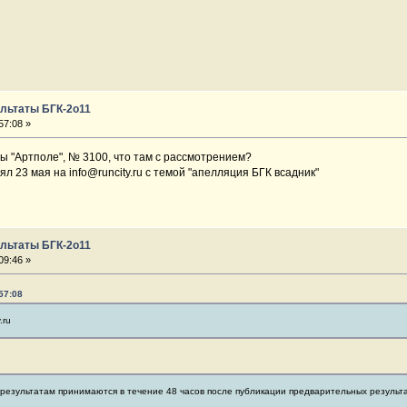
льтаты БГК-2о11
57:08 »
ы "Артполе", № 3100, что там с рассмотрением?
ял 23 мая на info@runcity.ru с темой "апелляция БГК всадник"
льтаты БГК-2о11
09:46 »
57:08
.ru
 результатам принимаются в течение 48 часов после публикации предварительных результа