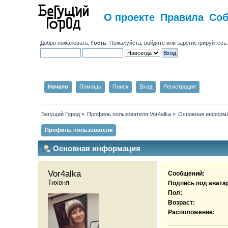
О проекте
Правила
Со
Добро пожаловать,
Гость
. Пожалуйста,
войдите
или
зарегистрируйтесь
Начало
Помощь
Поиск
Вход
Регистрация
Бегущий Город
»
Профиль пользователя Vor4alka
»
Основная информ
Профиль пользователя
Основная информация
Vor4alka 
Сообщений:
Тихоня
Подпись под авата
Пол:
Возраст:
Расположение: