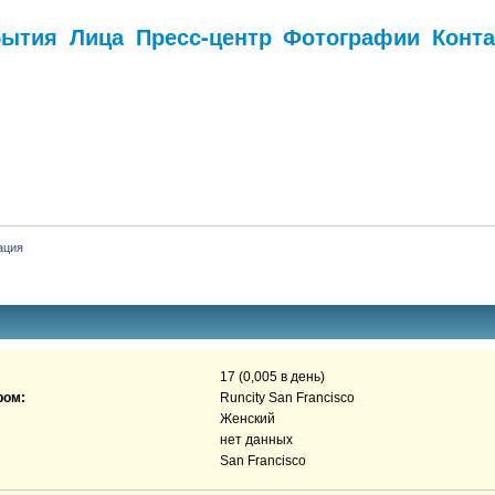
бытия
Лица
Пресс-центр
Фотографии
Конт
.
ация
17 (0,005 в день)
ром:
Runcity San Francisco
Женский
нет данных
San Francisco