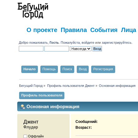
О проекте
Правила
События
Лица
Добро пожаловать,
Гость
. Пожалуйста,
войдите
или
зарегистрируйтесь
.
Начало
Помощь
Поиск
Вход
Регистрация
Бегущий Город
»
Профиль пользователя Джент
»
Основная информация
Профиль пользователя
Основная информация
Джент 
Сообщений:
Флудер
Возраст:
Оффлайн