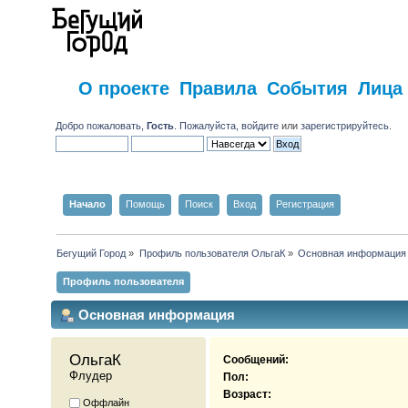
О проекте
Правила
События
Лица
Добро пожаловать,
Гость
. Пожалуйста,
войдите
или
зарегистрируйтесь
.
Начало
Помощь
Поиск
Вход
Регистрация
Бегущий Город
»
Профиль пользователя ОльгаК
»
Основная информация
Профиль пользователя
Основная информация
ОльгаК 
Сообщений:
Флудер
Пол:
Возраст:
Оффлайн