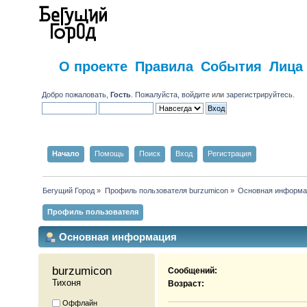
О проекте
Правила
События
Лица
Добро пожаловать,
Гость
. Пожалуйста,
войдите
или
зарегистрируйтесь
.
Начало
Помощь
Поиск
Вход
Регистрация
Бегущий Город
»
Профиль пользователя burzumicon
»
Основная информа
Профиль пользователя
Основная информация
burzumicon 
Сообщений:
Тихоня
Возраст:
Оффлайн