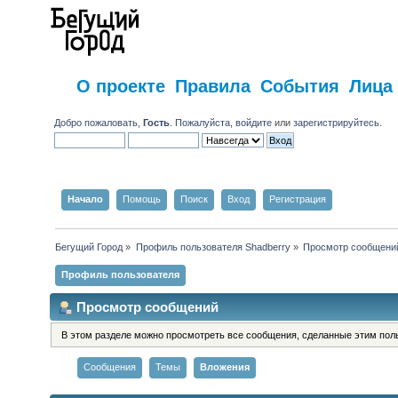
О проекте
Правила
События
Лица
Добро пожаловать,
Гость
. Пожалуйста,
войдите
или
зарегистрируйтесь
.
Начало
Помощь
Поиск
Вход
Регистрация
Бегущий Город
»
Профиль пользователя Shadberry
»
Просмотр сообщени
Профиль пользователя
Просмотр сообщений
В этом разделе можно просмотреть все сообщения, сделанные этим пол
Сообщения
Темы
Вложения