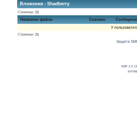
Вложения - Shadberry
Страницы: [
1
]
Название файла
Скачано
Сообщени
У пользовател
Страницы: [
1
]
Защита SMF
SMF 2.0.1
XHTM