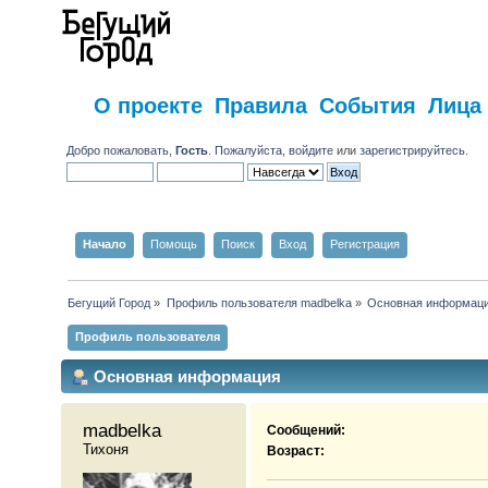
О проекте
Правила
События
Лица
Добро пожаловать,
Гость
. Пожалуйста,
войдите
или
зарегистрируйтесь
.
Начало
Помощь
Поиск
Вход
Регистрация
Бегущий Город
»
Профиль пользователя madbelka
»
Основная информац
Профиль пользователя
Основная информация
madbelka 
Сообщений:
Тихоня
Возраст: