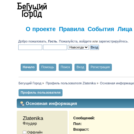
О проекте
Правила
События
Лица
Добро пожаловать,
Гость
. Пожалуйста,
войдите
или
зарегистрируйтесь
.
Начало
Помощь
Поиск
Вход
Регистрация
Бегущий Город
»
Профиль пользователя Zlatenika
»
Основная информаци
Профиль пользователя
Основная информация
Zlatenika 
Сообщений:
Флудер
Пол:
Возраст:
Оффлайн